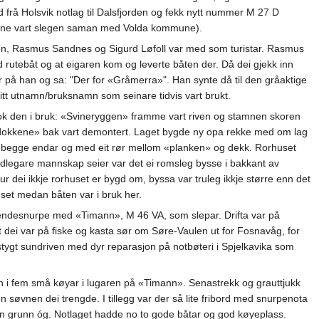
d frå Holsvik notlag til Dalsfjorden og fekk nytt nummer M 27 D
une vart slegen saman med Volda kommune).
en, Rasmus Sandnes og Sigurd Løfoll var med som turistar. Rasmus
ed rutebåt og at eigaren kom og leverte båten der. Då dei gjekk inn
ar på han og sa: "Der for «Gråmerra»". Han synte då til den gråaktige
itt utnamn/bruksnamn som seinare tidvis vart brukt.
tok den i bruk: «Svineryggen» framme vart riven og stamnen skoren
«dokkene» bak vart demontert. Laget bygde ny opa rekke med om lag
 i begge endar og med eit rør mellom «planken» og dekk. Rorhuset
t tidlegare mannskap seier var det ei romsleg bysse i bakkant av
rur dei ikkje rorhuset er bygd om, byssa var truleg ikkje større enn det
set medan båten var i bruk her.
d endesnurpe med «Timann», M 46 VA, som slepar. Drifta var på
dei var på fiske og kasta sør om Søre-Vaulen ut for Fosnavåg, for
 stygt sundriven med dyr reparasjon på notbøteri i Spjelkavika som
n i fem små køyar i lugaren på «Timann». Senastrekk og grauttjukk
 den søvnen dei trengde. I tillegg var der så lite fribord med snurpenota
den grunn óg. Notlaget hadde no to gode båtar og god køyeplass.