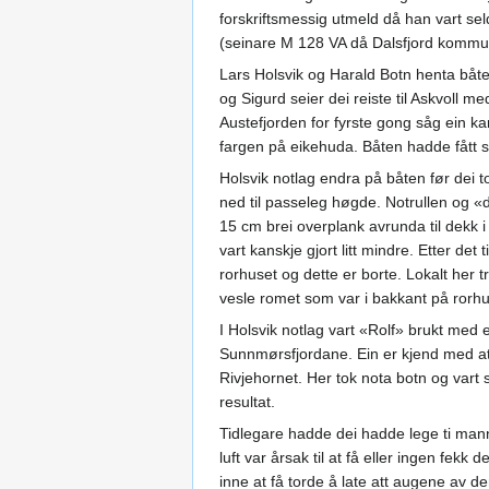
forskriftsmessig utmeld då han vart sel
(seinare M 128 VA då Dalsfjord komm
Lars Holsvik og Harald Botn henta båt
og Sigurd seier dei reiste til Askvoll m
Austefjorden for fyrste gong såg ein k
fargen på eikehuda. Båten hadde fått s
Holsvik notlag endra på båten før dei 
ned til passeleg høgde. Notrullen og 
15 cm brei overplank avrunda til dekk
vart kanskje gjort litt mindre. Etter de
rorhuset og dette er borte. Lokalt her t
vesle romet som var i bakkant på rorhu
I Holsvik notlag vart «Rolf» brukt me
Sunnmørsfjordane. Ein er kjend med at 
Rivjehornet. Her tok nota botn og vart
resultat.
Tidlegare hadde dei hadde lege ti man
luft var årsak til at få eller ingen fekk
inne at få torde å late att augene av 