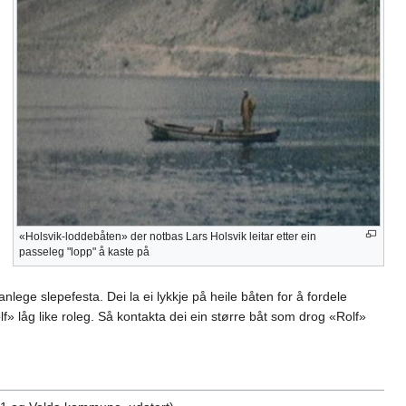
«Holsvik-loddebåten» der notbas Lars Holsvik leitar etter ein
passeleg "lopp" å kaste på
lege slepefesta. Dei la ei lykkje på heile båten for å fordele
lf» låg like roleg. Så kontakta dei ein større båt som drog «Rolf»