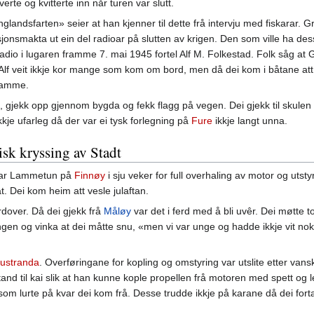
erte og kvitterte inn når turen var slutt.
nglandsfarten» seier at han kjenner til dette frå intervju med fiskarar. G
onsmakta ut ein del radioar på slutten av krigen. Den som ville ha de
dio i lugaren framme 7. mai 1945 fortel Alf M. Folkestad. Folk såg at G.
 Alf veit ikkje kor mange som kom om bord, men då dei kom i båtane att
framme.
 gjekk opp gjennom bygda og fekk flagg på vegen. Dei gjekk til skulen d
kkje ufarleg då der var ei tysk forlegning på
Fure
ikkje langt unna.
sk kryssing av Stadt
skar Lammetun på
Finnøy
i sju veker for full overhaling av motor og utst
åt. Dei kom heim att vesle julaftan.
rdover. Då dei gjekk frå
Måløy
var det i ferd med å bli uvêr. Dei møtte 
gen og vinka at dei måtte snu, «men vi var unge og hadde ikkje vit nok 
tustranda
. Overføringane for kopling og omstyring var utslite etter van
and til kai slik at han kunne kople propellen frå motoren med spett og l
 som lurte på kvar dei kom frå. Desse trudde ikkje på karane då dei forta