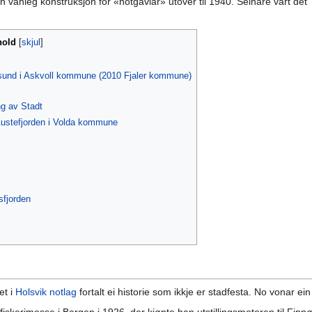
 vanleg konstruksjon for «notgavlar» utover til 1940. Seinare vart det
hold
sund i Askvoll kommune (2010 Fjaler kommune)
ng av Stadt
Austefjorden i Volda kommune
sfjorden
et i
Holsvik notlag
fortalt ei historie som ikkje er stadfesta. No vonar ein