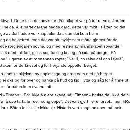
kbygd. Dette fekk dei bevis for då notlaget var på tur ut Voldsfjorden
 i helga. Alle parteigarane hadde gard, dette var midt i slåtten og det
ge av dei hadde vel knapt blunda sidan dei kom heim
ag og helgefred, men det var så mykje som måtte gjerast før dei
a hadde rorgjengaren sovna, og med resten av mannskapet sovande i
neset med full fart, gjekk seg turr og la seg på sida på berget. På
ne i lugaren av at rormannen ropte; "Neiiiii, no reise dei opp i fjørå",
 staken for Berkneset og for herjande oppetter berget.
t ganske skjelvne av opplevinga og drog nota ned på berget.
ei øks og for over og banka på hud og kjøl, lytta og såg for å finne ut
ar når båten kom i vatnet att.
d «Timann». For ikkje å gjere skade på «Timann» brukte dei ikkje dei van
å få opp farta før dei "song oppe". Det vart gjort fleire forsøk, men «Ro
idare. Båten fekk ikkje lekkasje. Historia vart knapt nok nemnd meir.