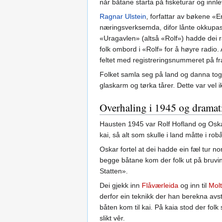
når båtane starta på fisketurar og innlev
Ragnar Ulstein
, forfattar av bøkene «E
næringsverksemda, difor lånte okkupasj
«Uragavlen» (altså «Rolf») hadde dei ra
folk ombord i «Rolf» for å høyre radio.
feltet med registreringsnummeret på 
Folket samla seg på land og danna tog,
glaskarm og tørka tårer. Dette var vel i
Overhaling i 1945 og dramati
Hausten 1945 var Rolf Hofland og O
kai, så alt som skulle i land måtte i rob
Oskar fortel at dei hadde ein fæl tur no
begge båtane kom der folk ut på bruvin
Statten».
Dei gjekk inn
Flåværleida
og inn til
Mol
derfor ein teknikk der han berekna avst
båten kom til kai. På kaia stod der folk
slikt vêr.