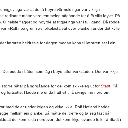
runngjevinga var at det å høyre vêrmeldingar var viktig i
sse radioane måtte vere temmeleg pågåande for å få slikt løyve. På
 O heiste flagget og høyrde at frigjeringa var i full gang. Då rodde
 var «Rolf» på grunn av folkelasta våt over planken under det kvite
er læraren heldt tale for dagen medan kona til læraren sat i ein
yr. Dei budde i båten som låg i bøye utfor verkstaden. Der var ikkje
to større båtar på sørgåande før dei kom skikkeleg ut for
Stadt
. På
og fortsette. Hadde me endå hatt vit til å svinge inn nord om
skar med deler under krigen og virka ikkje. Rolf Hofland hadde
egge mellom ein planke. Så måtte dei treffe og ta seg fast når
lde at dei kom leida nordover; det kom ikkje levande folk frå Stadt i