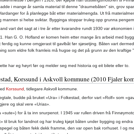
 fiskerimesse i Bergen i 1926, der kjøpte han utstillingsmotoren til 
hadde i mange år samla material til denne "draumebåten" sin, grov spa
Hardanger for å planlegge båt etter materialmengda. Ut frå materialmeng
 og mannen si helse sviktar. Bygginga stoppar truleg opp grunna pengem
rand vart det sagt at i tre år etter kvarandre rundt 1930 var økonomien i
31. Han G. O. Hofland er komen heim etter mange års arbeid med bygging
ferdig og kunne omgjerast til gavlbåt før sjøsetjing. Båten vart dermed "
ning som eldre folk framleis må hugse og det på grunn av den kraftige 
tte har eg høyrt før og melder seg med historia og eit bilete eller to.
stad, Korssund i Askvoll kommune (2010 Fjaler k
ed
Korssund
, tidlegare Askvoll kommune.
legtale, budde på bruket «Ura» i Folkestad, derfor vart «Rolf» som «gav
jere og skal vere «Urias».
a «sute») for å ta inn snurpenot. I 1945 var rullen driven frå Finnøymot
» til bruk for landnot og har truleg kjøpt båten under bygging og endra d
n spegel og båten fekk dekk framme, den var open bak rorhuset. I og m