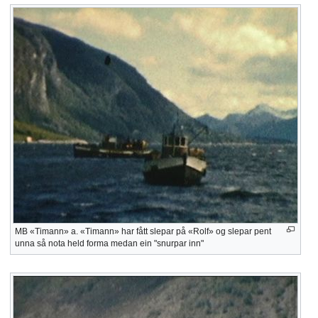
MB «Timann» a. «Timann» har fått slepar på «Rolf» og slepar pent
unna så nota held forma medan ein "snurpar inn"