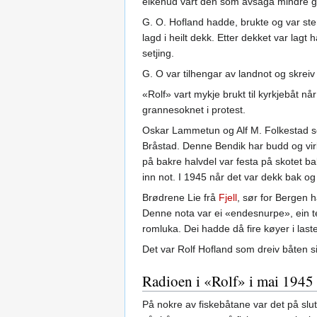
eikehud vart den som avsaga mindre gav
G. O. Hofland hadde, brukte og var ster
lagd i heilt dekk. Etter dekket var lag
setjing.
G. O var tilhengar av landnot og skreiv
«Rolf» vart mykje brukt til kyrkjebåt n
grannesoknet i protest.
Oskar Lammetun og Alf M. Folkestad som
Bråstad. Denne Bendik har budd og virk
på bakre halvdel var festa på skotet b
inn not. I 1945 når det var dekk bak o
Brødrene Lie frå
Fjell
, sør for Bergen 
Denne nota var ei «endesnurpe», ein te
romluka. Dei hadde då fire køyer i last
Det var Rolf Hofland som dreiv båten sis
Radioen i «Rolf» i mai 1945
På nokre av fiskebåtane var det på slut