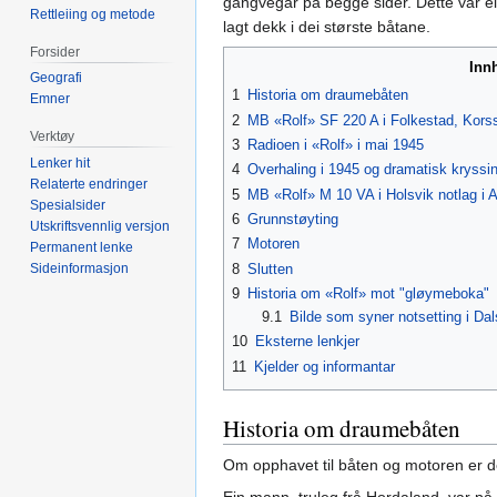
gangvegar på begge sider. Dette var ein
Rettleiing og metode
lagt dekk i dei største båtane.
Forsider
Inn
Geografi
1
Historia om draumebåten
Emner
2
MB «Rolf» SF 220 A i Folkestad, Kors
Verktøy
3
Radioen i «Rolf» i mai 1945
Lenker hit
4
Overhaling i 1945 og dramatisk kryssi
Relaterte endringer
5
MB «Rolf» M 10 VA i Holsvik notlag i 
Spesialsider
6
Grunnstøyting
Utskriftsvennlig versjon
7
Motoren
Permanent lenke
8
Slutten
Sideinformasjon
9
Historia om «Rolf» mot "gløymeboka"
9.1
Bilde som syner notsetting i Dal
10
Eksterne lenkjer
11
Kjelder og informantar
Historia om draumebåten
Om opphavet til båten og motoren er d