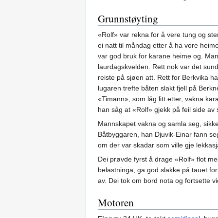
Grunnstøyting
«Rolf» var rekna for å vere tung og ster
ei natt til måndag etter å ha vore heime
var god bruk for karane heime og. Man
laurdagskvelden. Rett nok var det sund
reiste på sjøen att. Rett for Berkvik
lugaren trefte båten slakt fjell på Berk
«Timann», som låg litt etter, vakna kara
han såg at «Rolf» gjekk på feil side av
Mannskapet vakna og samla seg, sikker
Båtbyggaren, han Djuvik-Einar fann seg 
om der var skadar som ville gje lekkasj
Dei prøvde fyrst å drage «Rolf» flot me
belastninga, ga god slakke på tauet for 
av. Dei tok om bord nota og fortsette v
Motoren