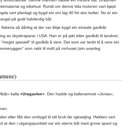
Finnøy Motorfabrikk. Denne mannen hadde ein mindre båt. Draumen
ntematerial og eikehud. Rundt om denne tida motoren vart kjøpt
da vart planlagt og bygd ein om lag 40 fot stor kutter. No er ein
angel på godt halvferdig båt.
 fiskeria så dårleg at der var ikkje bygd ein einaste gavlbåt.
 av skyskraparar i USA. Han er på jakt etter gavlbåt til landnot,
meget spesiell" til gavlbåt å vere. Det som var tenkt til å vere ein
"svineryggen" som rakk til midt på rorhuset (ein uvanleg
ommune)
lbåt» kalla
«Uragavlen»
. Den hadde og kallenamnet «Jorias»,
oren.
en eller fått den ombygd til sitt bruk før sjøsetjing. Hekken vart
ed at den i utgangspunktet var ein større båt med grove spant og