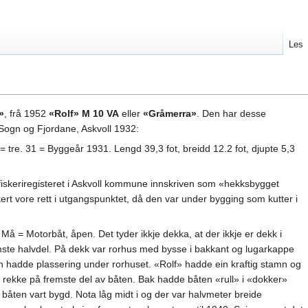
Les
»
, frå 1952
«Rolf» M 10 VA
eller
«Gråmerra»
. Den har desse
 Sogn og Fjordane, Askvoll 1932:
= tre. 31 = Byggeår 1931. Lengd 39,3 fot, breidd 12.2 fot, djupte 5,3
fiskeriregisteret i Askvoll kommune innskriven som «hekksbygget
kert vore rett i utgangspunktet, då den var under bygging som kutter i
 Må = Motorbåt, åpen. Det tyder ikkje dekka, at der ikkje er dekk i
mste halvdel. På dekk var rorhus med bysse i bakkant og lugarkappe
 hadde plassering under rorhuset. «Rolf» hadde ein kraftig stamn og
 rekke på fremste del av båten. Bak hadde båten «rull» i «dokker»
å båten vart bygd. Nota låg midt i og der var halvmeter breide