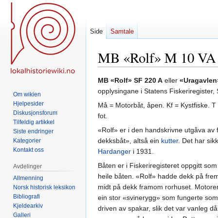
Side
Samtale
MB «Rolf» M 10 VA
Hopp
Hopp
MB «Rolf»
SF 220 A
eller
«Uragavlen
til
til
opplysingane i Statens Fiskeriregister,
Om wikien
navigering
søk
Hjelpesider
Må = Motorbåt, åpen. Kf = Kystfiske. T 
Diskusjonsforum
fot.
Tilfeldig artikkel
«Rolf» er i den handskrivne utgåva av 
Siste endringer
dekksbåt», altså ein
kutter
. Det har sik
Kategorier
Kontakt oss
Hardanger
i 1931.
Båten er i Fiskeriregisteret oppgitt som
Avdelinger
heile båten. «Rolf» hadde dekk på fre
Allmenning
midt på dekk framom rorhuset. Motoren
Norsk historisk leksikon
Bibliografi
ein stor «svinerygg» som fungerte som
Kjeldearkiv
driven av spakar, slik det var vanleg d
Galleri