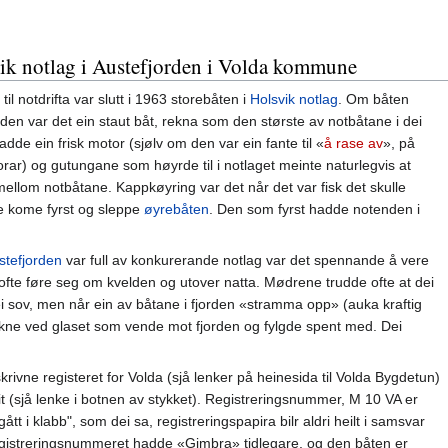
k notlag i Austefjorden i Volda kommune
l notdrifta var slutt i 1963 storebåten i
Holsvik notlag
. Om båten
halden var det ein staut båt, rekna som den største av notbåtane i dei
adde ein frisk motor (sjølv om den var ein fante til «
å rase av
», på
) og gutungane som høyrde til i notlaget meinte naturlegvis at
ellom notbåtane. Kappkøyring var det når det var fisk det skulle
te kome fyrst og sleppe
øyrebåten
. Den som fyrst hadde notenden i
stefjorden
var full av konkurerande notlag var det spennande å vere
ofte føre seg om kvelden og utover natta. Mødrene trudde ofte at dei
ei sov, men når ein av båtane i fjorden «stramma opp» (auka kraftig
akne ved glaset som vende mot fjorden og fylgde spent med. Dei
krivne registeret for Volda (sjå lenker på heinesida til Volda Bygdetun)
t (sjå lenke i botnen av stykket). Registreringsnummer, M 10 VA er
ått i klabb", som dei sa, registreringspapira bilr aldri heilt i samsvar
Registreringsnummeret hadde «Gimbra» tidlegare, og den båten er