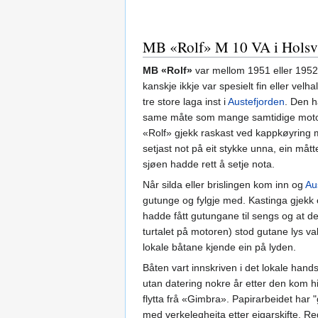
MB «Rolf» M 10 VA i Holsvi
MB «Rolf»
var mellom 1951 eller 1952 ti
kanskje ikkje var spesielt fin eller vel
tre store laga inst i
Austefjorden
. Den h
same måte som mange samtidige motorar
«Rolf» gjekk raskast ved kappkøyring m
setjast not på eit stykke unna, ein måt
sjøen hadde rett å setje nota.
Når silda eller brislingen kom inn og
Au
gutunge og fylgje med. Kastinga gjekk 
hadde fått gutungane til sengs og at d
turtalet på motoren) stod gutane lys v
lokale båtane kjende ein på lyden.
Båten vart innskriven i det lokale hands
utan datering nokre år etter den kom hi
flytta frå «Gimbra». Papirarbeidet har "g
med verkelegheita etter eigarskifte. 