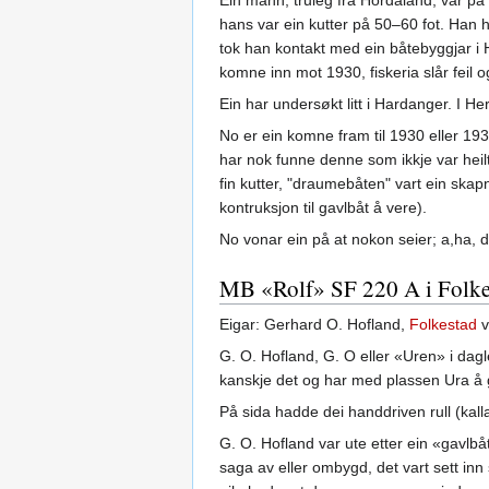
Ein mann, truleg frå Hordaland, var på
hans var ein kutter på 50–60 fot. Han 
tok han kontakt med ein båtebyggjar i 
komne inn mot 1930, fiskeria slår feil
Ein har undersøkt litt i Hardanger. I He
No er ein komne fram til 1930 eller 19
har nok funne denne som ikkje var heilt 
fin kutter, "draumebåten" vart ein skap
kontruksjon til gavlbåt å vere).
No vonar ein på at nokon seier; a,ha, de
MB «Rolf» SF 220 A i Folke
Eigar: Gerhard O. Hofland,
Folkestad
v
G. O. Hofland, G. O eller «Uren» i dag
kanskje det og har med plassen Ura å g
På sida hadde dei handdriven rull (kall
G. O. Hofland var ute etter ein «gavlbåt
saga av eller ombygd, det vart sett in