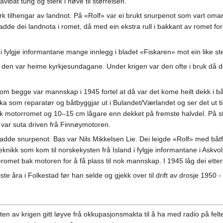
lbåt tung og sterk i høve til størrelsen.
k tilhengar av landnot. På «Rolf» var ei brukt snurpenot som vart omarb
t hadde dei landnota i romet, då med ein ekstra rull i bakkant av romet f
 i fylgje informantane mange innlegg i bladet «Fiskaren» mot ein like st
år den var heime kyrkjesundagane. Under krigen var den ofte i bruk då der
 begge var mannskap i 1945 fortel at då var det kome heilt dekk i båte
a som reparatør og båtbyggjar ut i Bulandet/Værlandet og ser det ut ti
ak motorromet og 10–15 cm lågare enn dekket på fremste halvdel. På st
g var suta driven frå Finnøymotoren.
hadde snurpenot. Bas var Nils Mikkelsen Lie. Dei leigde «Rolf» med b
knikk som kom til norskekysten frå Island i fylgje informantane i Askvo
eromet bak motoren for å få plass til nok mannskap. I 1945 låg dei etter
te åra i Folkestad før han selde og gjekk over til drift av drosje 1950 -
ten av krigen gitt løyve frå okkupasjonsmakta til å ha med radio på felt