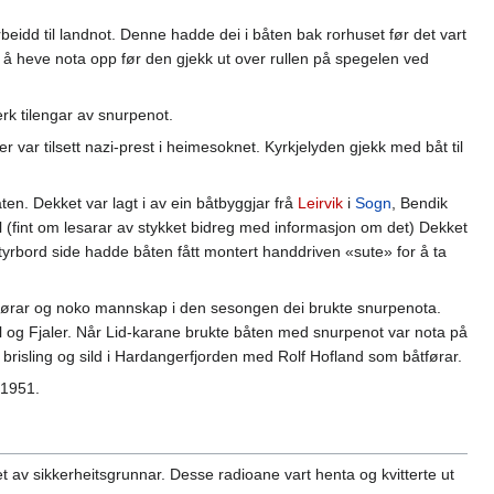
eidd til landnot. Denne hadde dei i båten bak rorhuset før det vart
or å heve nota opp før den gjekk ut over rullen på spegelen ved
erk tilengar av snurpenot.
 var tilsett nazi-prest i heimesoknet. Kyrkjelyden gjekk med båt til
n. Dekket var lagt i av ein båtbyggjar frå
Leirvik
i
Sogn
, Bendik
l (fint om lesarar av stykket bidreg med informasjon om det) Dekket
yrbord side hadde båten fått montert handdriven «sute» for å ta
åtførar og noko mannskap i den sesongen dei brukte snurpenota.
ll og Fjaler. Når Lid-karane brukte båten med snurpenot var nota på
 brisling og sild i Hardangerfjorden med Rolf Hofland som båtførar.
 1951.
et av sikkerheitsgrunnar. Desse radioane vart henta og kvitterte ut