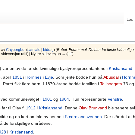
Les
1 av
Cnyborgbot
(
samtale
|
bidrag
)
(Robot: Endrer mal: De hundre første kvinneli
ideversjon (diff) | Nyere sideversjon → (diff)
) var en av de første kvinnelige bystyrerepresentantene i
Kristiansand
.
. april
1851
i
Hornnes
i
Evje
. Som jente bodde hun på
Abusdal
i
Hornn
ø
. Paret fikk flere barn. I 1870-årene bodde familien i
Tollbodgata
73 og 
 ved kommunevalget i
1901
og
1904
. Hun representerte
Venstre
.
 far til Olav f.
1912
i
Kristiansand
. Denne
Olav Brunvand
ble senere avi
bilde og en kort omtale av henne i
Fædrelandsvennen
. Der står det at 
å de forskjellige områdene.
928
i
Kristiansand
.