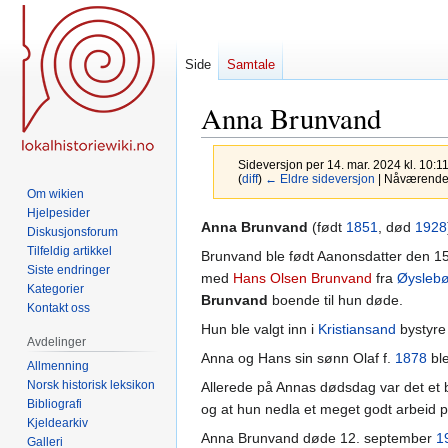
Side
Samtale
Anna Brunvand
Sideversjon per 14. mar. 2024 kl. 10:1
(
diff
)
← Eldre sideversjon
| Nåværende s
Om wikien
Hjelpesider
Hopp
Hopp
Anna Brunvand
(født
1851
, død
1928
Diskusjonsforum
til
til
Tilfeldig artikkel
Brunvand ble født Aanonsdatter den 15
navigering
søk
Siste endringer
med
Hans Olsen Brunvand
fra
Øysleb
Kategorier
Brunvand
boende til hun døde.
Kontakt oss
Hun ble valgt inn i
Kristiansand
bystyre
Avdelinger
Anna og Hans sin sønn Olaf f.
1878
ble
Allmenning
Norsk historisk leksikon
Allerede på Annas dødsdag var det et 
Bibliografi
og at hun nedla et meget godt arbeid p
Kjeldearkiv
Anna Brunvand døde 12. september
1
Galleri