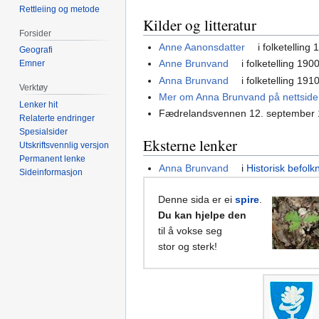
Rettleiing og metode
Kilder og litteratur
Forsider
Anne Aanonsdatter
i folketelling
Geografi
Anne Brunvand
i folketelling 190
Emner
Anna Brunvand
i folketelling 191
Verktøy
Mer om Anna Brunvand på nettsidene 
Lenker hit
Fædrelandsvennen 12. september
Relaterte endringer
Spesialsider
Eksterne lenker
Utskriftsvennlig versjon
Permanent lenke
Anna Brunvand
i
Historisk befolk
Sideinformasjon
Denne sida er ei
spire
.
Du kan hjelpe den
til å vokse seg
stor og sterk!