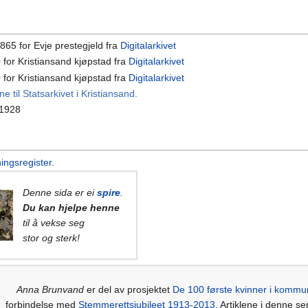
 1865 for Evje prestegjeld fra
Digitalarkivet
0 for Kristiansand kjøpstad fra
Digitalarkivet
0 for Kristiansand kjøpstad fra
Digitalarkivet
til Statsarkivet i Kristiansand.
 1928
ningsregister
.
Denne sida er ei
spire
.
Du kan hjelpe henne
til å vekse seg
stor og sterk!
Anna Brunvand
er del av prosjektet
De 100 første kvinner i kommu
forbindelse med
Stemmerettsjubileet 1913-2013
. Artiklene i denne se