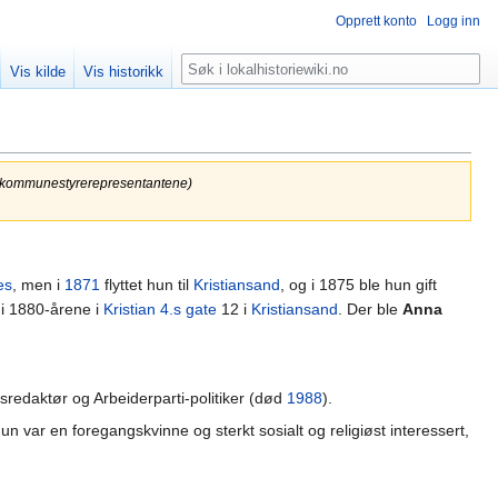
Opprett konto
Logg inn
Søk
Vis kilde
Vis historikk
ge kommunestyrerepresentantene)
es
, men i
1871
flyttet hun til
Kristiansand
, og i 1875 ble hun gift
i 1880-årene i
Kristian 4.s gate
12 i
Kristiansand
. Der ble
Anna
sredaktør og Arbeiderparti-politiker (død
1988
).
hun var en foregangskvinne og sterkt sosialt og religiøst interessert,