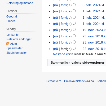
n
Rettleiing og metode
2024
I
nå
forrige
6. feb. 2024 kl.
g
n
nå
forrige
1. feb. 2024 kl.
Forsider
1.
e
g
feb.
Geografi
nå
forrige
1. feb. 2024 kl.
n
e
Emner
2024
I
r
nå
forrige
1. feb. 2024 kl.
n
n
I
e
Verktøy
r
nå
forrige
19. nov. 2023 k
19.
g
n
d
e
Lenker hit
nov.
nå
forrige
23. nov. 2018 k
23.
e
g
i
Relaterte endringer
d
2023
I
nov.
nå
forrige
23. nov. 2018 k
n
Atom
e
g
i
n
2018
I
r
Spesialsider
nå
forrige
22. nov. 2018 k
22.
n
e
g
g
n
Sideinformasjon
e
Nesjane krins
fram til 1860. Fram t
nov.
r
r
e
e
g
d
2018
e
i
r
n
e
i
d
n
i
r
n
g
i
g
n
e
r
e
g
s
g
d
e
r
e
f
Personvern
Om lokalhistoriewiki.no
Forbeh
s
i
d
i
r
o
f
g
i
n
i
r
o
e
g
g
n
k
r
r
e
s
g
l
k
i
r
f