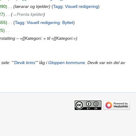
390
‎
lærarar og kjelder
Tagg
:
Visuell redigering
27
‎
→‎Prenta kjelder
455
‎
Tagg
:
Visuell redigering: Byttet
25
‎
statting – «[[Kategori: » til «[[Kategori:»
side: '''
Devik krins
''' låg i
Gloppen kommune
. Devik var ein del av