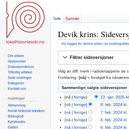
Side
Samtale
Devik krins: Sidevers
Vis logger for denne siden
(
se endringsfilte
Hopp
Hopp
Om wikien
Filtrer sideversjoner
til
til
Hjelpesider
navigering
søk
Diskusjonsforum
Valg av diff: merk i radioknappene de 
Tilfeldig artikkel
Forklaring:
(nå)
= forskjell fra nåvære
Siste endringer
Kategorier
Kontakt oss
nå
forrige
22. apr. 2025 k
22.
Avdelinger
apr.
nå
forrige
8. feb. 2024 kl.
8.
Allmenning
2025
Norsk historisk leksikon
feb.
nå
forrige
7. feb. 2024 kl.
7.
Bibliografi
2024
feb.
nå
forrige
6. feb. 2024 kl.
6.
Kjeldearkiv
2024
I
feb.
nå
forrige
6. feb. 2024 kl.
Galleri