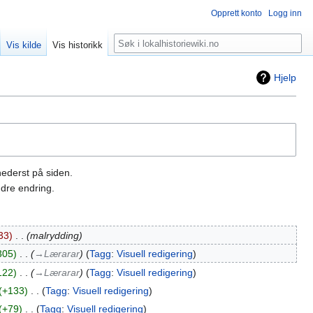
Opprett konto
Logg inn
Søk
Vis kilde
Vis historikk
Hjelp
nederst på siden.
dre endring.
33
‎
malrydding
305
‎
→‎Lærarar
Tagg
:
Visuell redigering
122
‎
→‎Lærarar
Tagg
:
Visuell redigering
+133
‎
Tagg
:
Visuell redigering
+79
‎
Tagg
:
Visuell redigering