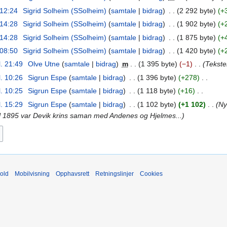
 12:24
‎
Sigrid Solheim (SSolheim)
samtale
bidrag
‎
2 292 byte
+
 14:28
‎
Sigrid Solheim (SSolheim)
samtale
bidrag
‎
1 902 byte
+
 14:28
‎
Sigrid Solheim (SSolheim)
samtale
bidrag
‎
1 875 byte
+
 08:50
‎
Sigrid Solheim (SSolheim)
samtale
bidrag
‎
1 420 byte
+
l. 21:49
‎
Olve Utne
samtale
bidrag
‎
m
1 395 byte
−1
‎
Tekster
l. 10:26
‎
Sigrun Espe
samtale
bidrag
‎
1 396 byte
+278
‎
l. 10:25
‎
Sigrun Espe
samtale
bidrag
‎
1 118 byte
+16
‎
l. 15:29
‎
Sigrun Espe
samtale
bidrag
‎
1 102 byte
+1 102
‎
Ny 
il 1895 var Devik krins saman med Andenes og Hjelmes...
old
Mobilvisning
Opphavsrett
Retningslinjer
Cookies