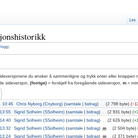
Les
jonshistorikk
rlogg
)
sideversjonene du ønsker å sammenligne og trykk enter eller knappen 
nde sideversjon,
(forrige)
= forskjell fra foregående sideversjon,
m
= min
l. 10:45
‎
Chris Nyborg (Cnyborg)
samtale
bidrag
‎
2 798 byte
−1
 13:55
‎
Sigrid Solheim (SSolheim)
samtale
bidrag
‎
2 931 byte
+
 14:40
‎
Sigrid Solheim (SSolheim)
samtale
bidrag
‎
2 626 byte
+
 13:32
‎
Sigrid Solheim (SSolheim)
samtale
bidrag
‎
m
2 504 byte
 13:24
‎
Sigrid Solheim (SSolheim)
samtale
bidrag
‎
m
2 371 byte