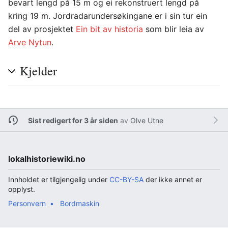
bevart lengd på 15 m og ei rekonstruert lengd på
kring 19 m. Jordradarundersøkingane er i sin tur ein
del av prosjektet
Ein bit av historia
som blir leia av
Arve Nytun
.
Kjelder
Sist redigert for 3 år siden
av
Olve Utne
lokalhistoriewiki.no
Innholdet er tilgjengelig under
CC-BY-SA
der ikke annet er
opplyst.
Personvern
Bordmaskin