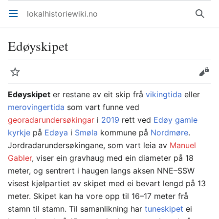
lokalhistoriewiki.no
Åpne hovedmenyen
Søk
Edøyskipet
Overvåk
Rediger
Edøyskipet
er restane av eit skip frå
vikingtida
eller
merovingertida
som vart funne ved
georadarundersøkingar
i
2019
rett ved
Edøy gamle
kyrkje
på
Edøya
i
Smøla
kommune på
Nordmøre
.
Jordradarundersøkingane, som vart leia av
Manuel
Gabler
, viser ein gravhaug med ein diameter på 18
meter, og sentrert i haugen langs aksen NNE–SSW
visest kjølpartiet av skipet med ei bevart lengd på 13
meter. Skipet kan ha vore opp til 16–17 meter frå
stamn til stamn. Til samanlikning har
tuneskipet
ei