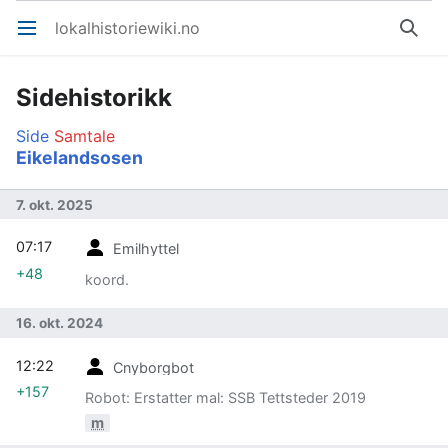
lokalhistoriewiki.no
Åpne hovedmenyen
Søk
Sidehistorikk
Side
Samtale
Eikelandsosen
7. okt. 2025
07:17
Emilhyttel
+48
koord.
16. okt. 2024
12:22
Cnyborgbot
+157
Robot: Erstatter mal: SSB Tettsteder 2019
m