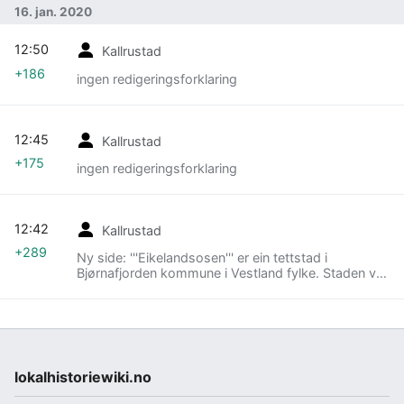
16. jan. 2020
12:50
Kallrustad
+186
ingen redigeringsforklaring
12:45
Kallrustad
+175
ingen redigeringsforklaring
12:42
Kallrustad
+289
Ny side: '''Eikelandsosen''' er ein tettstad i
Bjørnafjorden kommune i Vestland fylke. Staden var
administrasjonssenter i Fusa kommune før
samanslåinga med Os kommune (Hordal…
lokalhistoriewiki.no