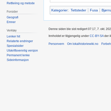
Rettleiing og metode
Kategorier
:
Tettsteder
Fusa
Bjørn
Forsider
Geografi
Emner
Denne siden ble sist redigert 07:17, 7. okt. 202
Verktøy
Innholdet er tilgjengelig under
CC-BY-SA
der i
Lenker hit
Relaterte endringer
Personvern
Om lokalhistoriewiki.no
Forbeh
Spesialsider
Utskriftsvennlig versjon
Permanent lenke
Sideinformasjon