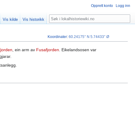
Opprett konto
Logg inn
Søk
Vis kilde
Vis historikk
Koordinater
:
60.24175° N
5.74433° Ø
fjorden
, ein arm av
Fusafjorden
. Eikelandsosen var
jarar.
tsanlegg.