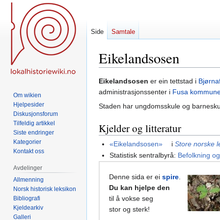
Side
Samtale
Eikelandsosen
Hopp
Hopp
Eikelandsosen
er ein tettstad i
Bjørna
til
til
administrasjonssenter i
Fusa kommun
Om wikien
navigering
søk
Hjelpesider
Staden har ungdomsskule og barneskule
Diskusjonsforum
Tilfeldig artikkel
Kjelder og litteratur
Siste endringer
Kategorier
«Eikelandsosen»
i
Store norske l
Kontakt oss
Statistisk sentralbyrå:
Befolkning og 
Avdelinger
Denne sida er ei
spire
.
Allmenning
Du kan hjelpe den
Norsk historisk leksikon
til å vokse seg
Bibliografi
Kjeldearkiv
stor og sterk!
Galleri