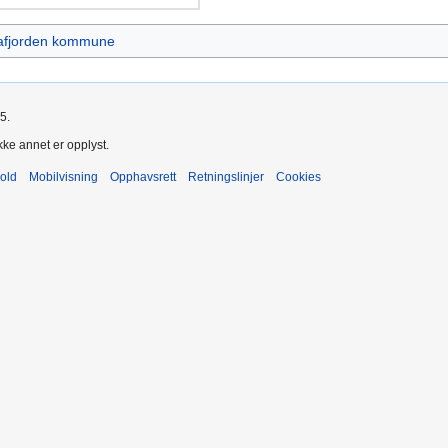
afjorden kommune
5.
kke annet er opplyst.
old
Mobilvisning
Opphavsrett
Retningslinjer
Cookies