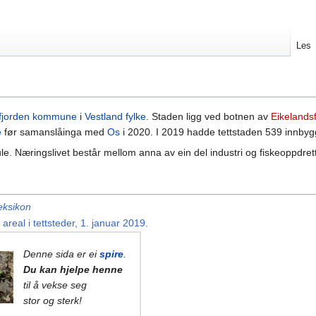
Les
fjorden kommune
i
Vestland fylke
. Staden ligg ved botnen av
Eikelands
e
før samanslåinga med
Os
i 2020. I 2019 hadde tettstaden 539 innbygg
. Næringslivet består mellom anna av ein del industri og fiskeoppdret
eksikon
areal i tettsteder, 1. januar 2019.
Denne sida er ei
spire
.
Du kan hjelpe henne
til å vekse seg
stor og sterk!