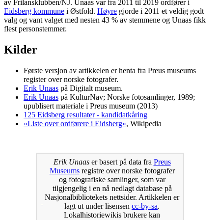
av Frilansklubben/NJ. Unaas var fra 2011 til 2019 ordfører i
Eidsberg kommune
i Østfold.
Høyre
gjorde i 2011 et veldig godt
valg og vant valget med nesten 43 % av stemmene og Unaas fikk
flest personstemmer.
Kilder
Første versjon av artikkelen er henta fra Preus museums
register over norske fotografer.
Erik Unaas
på Digitalt museum.
Erik Unaas
på KulturNav; Norske fotosamlinger, 1989;
upublisert materiale i Preus museum (2013)
125 Eidsberg resultater - kandidatkåring
«Liste over ordførere i Eidsberg»
, Wikipedia
Erik Unaas
er basert på data fra
Preus
Museums
registre over norske fotografer
og fotografiske samlinger, som var
tilgjengelig i en nå nedlagt database på
Nasjonalbibliotekets nettsider. Artikkelen er
lagt ut under lisensen
cc-by-sa
.
Lokalhistoriewikis brukere kan