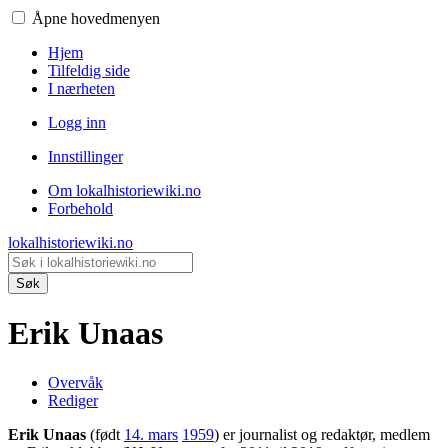
Åpne hovedmenyen
Hjem
Tilfeldig side
I nærheten
Logg inn
Innstillinger
Om lokalhistoriewiki.no
Forbehold
lokalhistoriewiki.no
Søk
Erik Unaas
Overvåk
Rediger
Erik Unaas
(født
14. mars
1959
) er journalist og redaktør, medlem