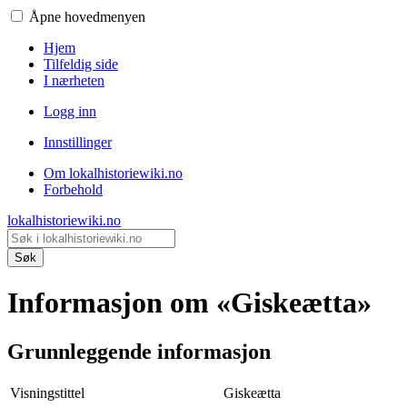
Åpne hovedmenyen
Hjem
Tilfeldig side
I nærheten
Logg inn
Innstillinger
Om lokalhistoriewiki.no
Forbehold
lokalhistoriewiki.no
Søk
Informasjon om «Giskeætta»
Grunnleggende informasjon
Visningstittel
Giskeætta