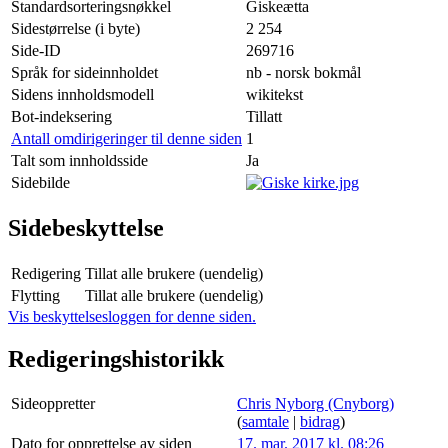
Standardsorteringsnøkkel
Giskeætta
Sidestørrelse (i byte)
2 254
Side-ID
269716
Språk for sideinnholdet
nb - norsk bokmål
Sidens innholdsmodell
wikitekst
Bot-indeksering
Tillatt
Antall omdirigeringer til denne siden
1
Talt som innholdsside
Ja
Sidebilde
Sidebeskyttelse
Redigering
Tillat alle brukere (uendelig)
Flytting
Tillat alle brukere (uendelig)
Vis beskyttelsesloggen for denne siden.
Redigeringshistorikk
Sideoppretter
Chris Nyborg (Cnyborg)
(
samtale
|
bidrag
)
Dato for opprettelse av siden
17. mar. 2017 kl. 08:26