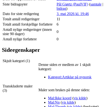
Siste bidragsyter
Pål Giørtz (PaulVIF)
(
samtale
|
bidrag
)
Dato for siste redigering
3. mai 2026 kl. 19:46
Totalt antall redigeringer
11
Totalt antall forskjellige forfattere
6
Antall nylige redigeringer (innen
0
siste 90 dager)
Antall nylige forfattere
0
Sideegenskaper
Skjult kategori (1)
Denne siden er medlem av 1 skjult
kategori:
Kategori:Artiklar på nynorsk
Transkluderte maler
Maler som brukes på denne siden:
(3)
Mal:Ikke koord
(
vis kilde
)
Mal:Nn
(
vis kilde
)
Mal:Thumb
(
vis kilde
) (beskyttet)