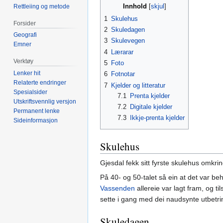
Innhold
Rettleiing og metode
1
Skulehus
Forsider
2
Skuledagen
Geografi
3
Skulevegen
Emner
4
Lærarar
Verktøy
5
Foto
Lenker hit
6
Fotnotar
Relaterte endringer
7
Kjelder og litteratur
Spesialsider
7.1
Prenta kjelder
Utskriftsvennlig versjon
7.2
Digitale kjelder
Permanent lenke
7.3
Ikkje-prenta kjelder
Sideinformasjon
Skulehus
Gjesdal fekk sitt fyrste skulehus omkrin
På 40- og 50-talet så ein at det var be
Vassenden
allereie var lagt fram, og t
sette i gang med dei naudsynte utbetrin
Skuledagen