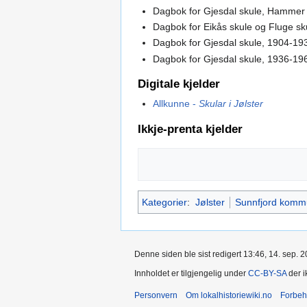
Dagbok for Gjesdal skule, Hammer s
Dagbok for Eikås skule og Fluge sku
Dagbok for Gjesdal skule, 1904-193
Dagbok for Gjesdal skule, 1936-196
Digitale kjelder
Allkunne -
Skular i Jølster
Ikkje-prenta kjelder
Kategorier
:
Jølster
Sunnfjord komm
Denne siden ble sist redigert 13:46, 14. sep. 2
Innholdet er tilgjengelig under
CC-BY-SA
der i
Personvern
Om lokalhistoriewiki.no
Forbeh