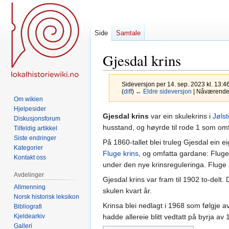
Side
Samtale
Gjesdal krins
Sideversjon per 14. sep. 2023 kl. 13:4
(
diff
)
← Eldre sideversjon
| Nåværende s
Om wikien
Hjelpesider
Hopp
Hopp
Gjesdal krins
var ein skulekrins i
Jøls
Diskusjonsforum
til
til
husstand, og høyrde til rode 1 som o
Tilfeldig artikkel
navigering
søk
Siste endringer
På 1860-tallet blei truleg Gjesdal ein
Kategorier
Fluge krins
, og omfatta gardane: Fluge
Kontakt oss
under den nye krinsreguleringa. Fluge 
Avdelinger
Gjesdal krins var fram til 1902 to-delt
Allmenning
skulen kvart år.
Norsk historisk leksikon
Krinsa blei nedlagt i 1968 som følgje 
Bibliografi
Kjeldearkiv
hadde allereie blitt vedtatt på byrja av 
Galleri