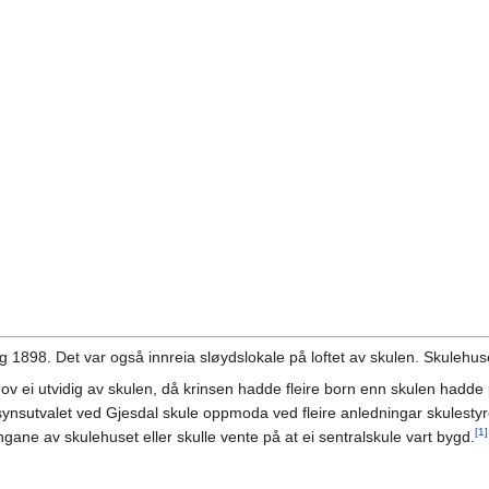
g 1898. Det var også innreia sløydslokale på loftet av skulen. Skulehuset 
hov ei utvidig av skulen, då krinsen hadde fleire born enn skulen hadde 
ilsynsutvalet ved Gjesdal skule oppmoda ved fleire anledningar skulestyre
[1]
gane av skulehuset eller skulle vente på at ei sentralskule vart bygd.