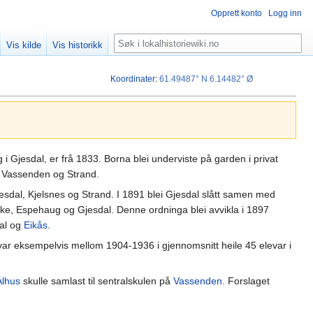
Opprett konto
Logg inn
Søk
Vis kilde
Vis historikk
Koordinater
:
61.49487° N
6.14482° Ø
 i Gjesdal, er frå 1833. Borna blei underviste på garden i privat
, Vassenden og Strand.
esdal, Kjelsnes og Strand. I 1891 blei Gjesdal slått samen med
kke, Espehaug og Gjesdal. Denne ordninga blei avvikla i 1897
dal og
Eikås
.
t var eksempelvis mellom 1904-1936 i gjennomsnitt heile 45 elevar i
Ålhus
skulle samlast til sentralskulen på
Vassenden
. Forslaget