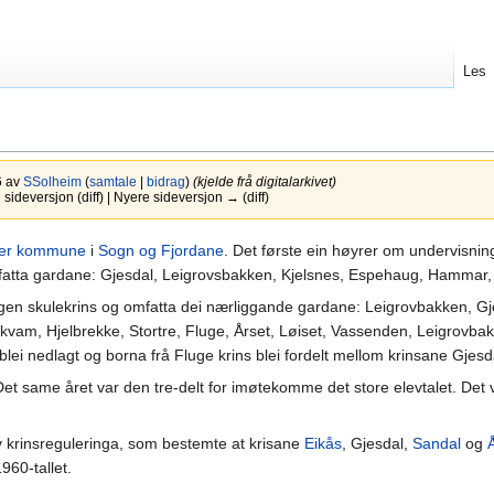
Les
6 av
SSolheim
(
samtale
|
bidrag
)
(kjelde frå digitalarkivet)
ideversjon (diff) | Nyere sideversjon → (diff)
ter kommune
i
Sogn og Fjordane
. Det første ein høyrer om undervisning
mfatta gardane: Gjesdal, Leigrovsbakken, Kjelsnes, Espehaug, Hammar
 eigen skulekrins og omfatta dei nærliggande gardane: Leigrovbakken, Gj
kvam, Hjelbrekke, Stortre, Fluge, Årset, Løiset, Vassenden, Leigrovba
blei nedlagt og borna frå Fluge krins blei fordelt mellom krinsane Gjes
. Det same året var den tre-delt for imøtekomme det store elevtalet. De
av krinsreguleringa, som bestemte at krisane
Eikås
, Gjesdal,
Sandal
og
1960-tallet.