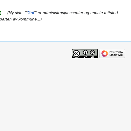
‎
Ny side: '''
Gol
''' er administrasjonssenter og eneste tettsted
lvparten av kommune...