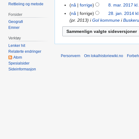
e
Rettleiing og metode
2023
nå
forrige
8. mar. 2017 kl
8.
r
n
I
mar.
e
nå
forrige
28. jan. 2014 kl
28.
r
Forsider
n
2017
d
(pr. 2013) i
Gol kommune
i
Busker
jan.
e
Geografi
g
i
2014
d
Emner
e
g
i
Verktøy
n
e
g
r
Lenker hit
r
e
Relaterte endringer
e
i
r
Personvern
Om lokalhistoriewiki.no
Forbeh
Atom
d
n
i
Spesialsider
i
g
n
Sideinformasjon
g
s
g
e
f
s
r
o
f
i
r
o
n
k
r
g
l
k
s
a
l
f
r
a
o
i
r
r
n
i