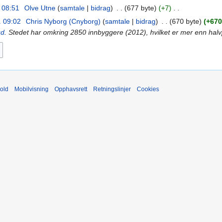
. 08:51
‎
Olve Utne
samtale
bidrag
‎
677 byte
+7
‎
. 09:02
‎
Chris Nyborg (Cnyborg)
samtale
bidrag
‎
670 byte
+670
ud
. Stedet har omkring 2850 innbyggere (2012), hvilket er mer enn ha
old
Mobilvisning
Opphavsrett
Retningslinjer
Cookies