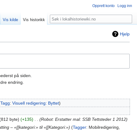
Opprett konto
Logg inn
Søk
Vis kilde
Vis historikk
Hjelp
nederst på siden.
dre endring.
Tagg
:
Visuell redigering: Byttet
812 byte
+135
‎
Robot: Erstatter mal: SSB Tettsteder 1 2012
tting – «[[kategori:» til «[[Kategori:»
Tagger
:
Mobilredigering