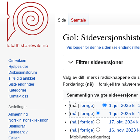
Side
Samtale
Gol: Sideversjonshist
Vis logger for denne siden
(
se endringsfilte
Hopp
Hopp
Om wikien
Filtrer sideversjoner
til
til
Hjelpesider
navigering
søk
Diskusjonsforum
Valg av diff: merk i radioknappene de 
Tilfeldig artikkel
Forklaring:
(nå)
= forskjell fra nåvære
Siste endringer
Kategorier
Kontakt oss
nå
forrige
1. jul. 2025 kl.
1.
Avdelinger
I
jul.
nå
forrige
1. jul. 2025 kl.
Allmenning
n
2025
I
Norsk historisk leksikon
nå
forrige
17. okt. 2024 kl
17.
g
Bibliografi
n
okt.
nå
forrige
16. nov. 2023 k
16.
Kjeldearkiv
e
g
2024
Mobilwebredigering
nov.
Galleri
n