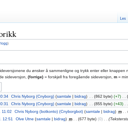
Les
orikk
rlogg
)
sideversjonene du ønsker å sammenligne og trykk enter eller knappen 
nde sideversjon,
(forrige)
= forskjell fra foregående sideversjon,
m
= min
 10:34
‎
Chris Nyborg (Cnyborg)
samtale
bidrag
‎
862 byte
+7
‎
 10:31
‎
Chris Nyborg (Cnyborg)
samtale
bidrag
‎
855 byte
+43
‎
. 11:02
‎
Chris Nyborg (botkonto) (Cnyborgbot)
samtale
bidrag
‎
m
l. 12:51
‎
Olve Utne
samtale
bidrag
‎
m
677 byte
0
‎
Tekstersta