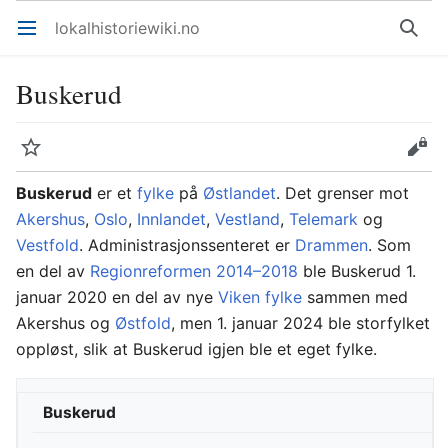
lokalhistoriewiki.no
Åpne hovedmenyen
Søk
Buskerud
Overvåk
Rediger
Buskerud
er et
fylke
på
Østlandet
. Det grenser mot
Akershus
,
Oslo
,
Innlandet
,
Vestland
,
Telemark
og
Vestfold
. Administrasjonssenteret er
Drammen
. Som
en del av
Regionreformen 2014–2018
ble Buskerud 1.
januar 2020 en del av nye
Viken fylke
sammen med
Akershus og
Østfold
, men 1. januar 2024 ble storfylket
oppløst, slik at Buskerud igjen ble et eget fylke.
Buskerud