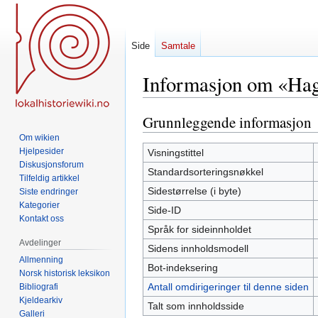
Side
Samtale
Informasjon om «Hag
Grunnleggende informasjon
Hopp
Hopp
til
til
Om wikien
navigering
søk
Hjelpesider
Visningstittel
Diskusjonsforum
Standardsorteringsnøkkel
Tilfeldig artikkel
Sidestørrelse (i byte)
Siste endringer
Kategorier
Side-ID
Kontakt oss
Språk for sideinnholdet
Avdelinger
Sidens innholdsmodell
Allmenning
Bot-indeksering
Norsk historisk leksikon
Antall omdirigeringer til denne siden
Bibliografi
Kjeldearkiv
Talt som innholdsside
Galleri