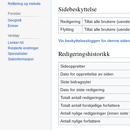
Rettleiing og metode
Sidebeskyttelse
Forsider
Geografi
Redigering
Tillat alle brukere (uendel
Emner
Flytting
Tillat alle brukere (uendel
Verktøy
Vis beskyttelsesloggen for denne siden
Lenker hit
Relaterte endringer
Redigeringshistorikk
Spesialsider
Sideinformasjon
Sideoppretter
Dato for opprettelse av siden
Siste bidragsyter
Dato for siste redigering
Totalt antall redigeringer
Totalt antall forskjellige forfattere
Antall nylige redigeringer (innen siste
Antall nylige forfattere