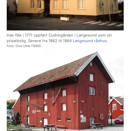
Han fikk i 1771 oppført Cudriogården i Langesund som sin
privatbolig, Senere fra 1862 til 1964
Langesund rådhus
.
Foto: Olve Utne (1999).