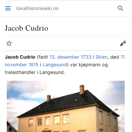
lokalhistoriewiki.no
Åpne hovedmenyen
Søk
Jacob Cudrio
Overvåk
Rediger
Jacob Cudrio
(født
13. desember
1733
i
Skien
, død
11.
november
1815
i
Langesund
) var kjøpmann og
trelasthandler i Langesund.