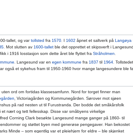
0-tallet, og var
tollsted
fra
1570
. I
1602
åpnet et saltverk på
Langøya
35
. Mot slutten av
1600-tallet
ble det opprettet et skipsverft i Langesund
k i 1916 losstasjon som dette året ble flyttet fra
Stråholmen
.
ommune
. Langesund var en
egen kommune
fra
1837
til
1964
. Tollstede
også et sykehus fram til 1950-1960 hvor mange langesundere ble fø
uten ord om fortidas klassesamfunn. Nord for torget finner man
egården
, Victoriagården og Kommunegården. Sørover mot sjøen
shus på rad nesten ut til Furustranda. Der bodde det småkårsfolk
t nært og tett fellesskap. Disse var småbyens virkelige
lfred Corning Clark besøkte Langesund mange ganger på 1860- til
t eiendommer og støttet byen med generøse pengegaver. Han bekostet
rks Minde – som egentlig var et pleiehjem for eldre – ble skjenket