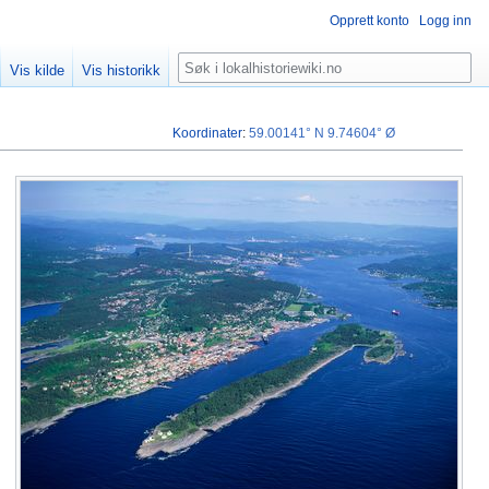
Opprett konto
Logg inn
Søk
Vis kilde
Vis historikk
Koordinater
:
59.00141° N
9.74604° Ø