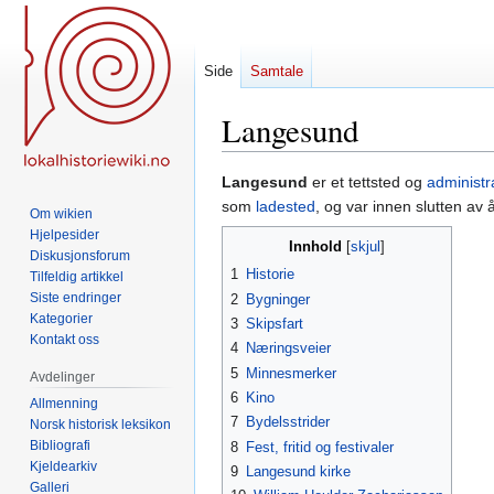
Side
Samtale
Langesund
Hopp
Hopp
Langesund
er et tettsted og
administr
til
til
som
ladested
, og var innen slutten av 
Om wikien
navigering
søk
Hjelpesider
Innhold
Diskusjonsforum
1
Historie
Tilfeldig artikkel
Siste endringer
2
Bygninger
Kategorier
3
Skipsfart
Kontakt oss
4
Næringsveier
5
Minnesmerker
Avdelinger
6
Kino
Allmenning
7
Bydelsstrider
Norsk historisk leksikon
Bibliografi
8
Fest, fritid og festivaler
Kjeldearkiv
9
Langesund kirke
Galleri