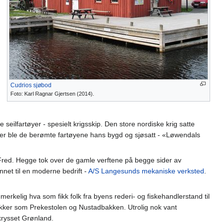
Cudrios sjøbod
Foto: Karl Ragnar Gjertsen (2014).
ilfartøyer - spesielt krigsskip. Den store nordiske krig satte
r der ble de berømte fartøyene hans bygd og sjøsatt - «Løwendals
 Fred. Hegge tok over de gamle verftene på begge sider av
net til en moderne bedrift -
A/S Langesunds mekaniske verksted
.
 merkelig hva som fikk folk fra byens rederi- og fiskehandlerstand til
bakker som Prekestolen og Nustadbakken. Utrolig nok vant
rysset Grønland.