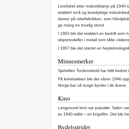
Linefisket etter makrellstørje på 1940-
etablert små og levedyktige industribed
damer på rekefabrikken, som håndpluk
ga mang en trivelig stund.
I 1953 ble det etablert en bedrift so
skipsmodeller i metall som tålte «tiden
I 1957 ble det startet en høyteknologis
Minnesmerker
Sjøhelten Tordenskiold har blitt hedre
På kirkebakken ble det våren 1946 oppf
Norge bar så tunge byrder i de årene.
Kino
Langesund kino var populær. Salen var gj
av 1940-tallet – en krigsfilm. Det ble he
Bydelsstrider