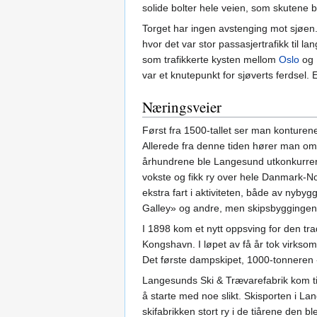
solide bolter hele veien, som skutene b
Torget har ingen avstenging mot sjøen. 
hvor det var stor passasjertrafikk til l
som trafikkerte kysten mellom
Oslo
og 
var et knutepunkt for sjøverts ferdsel
Næringsveier
Først fra 1500-tallet ser man konturene
Allerede fra denne tiden hører man om s
århundrene ble Langesund utkonkurrer
vokste og fikk ry over hele Danmark-No
ekstra fart i aktiviteten, både av nyb
Galley» og andre, men skipsbyggingen 
I 1898 kom et nytt oppsving for den tr
Kongshavn. I løpet av få år tok virkso
Det første dampskipet, 1000-tonneren «
Langesunds Ski & Trævarefabrik kom til p
å starte med noe slikt. Skisporten i L
skifabrikken stort ry i de tiårene den 