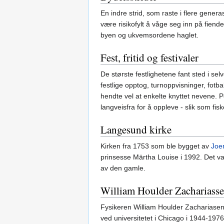
En indre strid, som raste i flere gene
være risikofylt å våge seg inn på fien
byen og ukvemsordene haglet.
Fest, fritid og festivaler
De største festlighetene fant sted i s
festlige opptog, turnoppvisninger, fot
hendte vel at enkelte knyttet nevene. P
langveisfra for å oppleve - slik som fis
Langesund kirke
Kirken fra 1753 som ble bygget av
Joe
prinsesse Märtha Louise i 1992. Det var
av den gamle.
William Houlder Zachariass
Fysikeren William Houlder Zachariasen, 
ved universitetet i Chicago i 1944-19