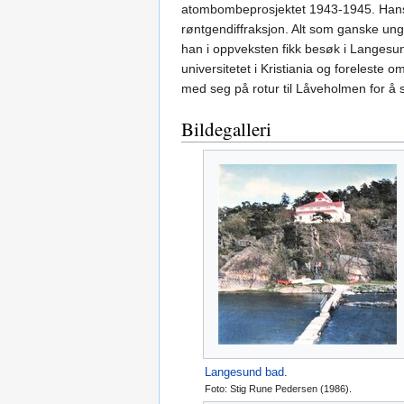
atombombeprosjektet 1943-1945. Hans v
røntgendiffraksjon. Alt som ganske ung 
han i oppveksten fikk besøk i Langesun
universitetet i Kristiania og foreleste
med seg på rotur til Låveholmen for å
Bildegalleri
Langesund bad
.
Foto: Stig Rune Pedersen (1986).