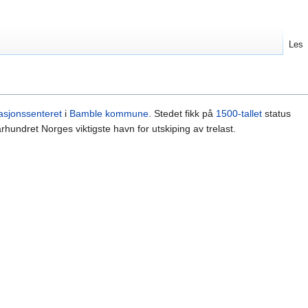
Les
asjonssenteret
i
Bamble kommune
. Stedet fikk på
1500-tallet
status
århundret Norges viktigste havn for utskiping av trelast.