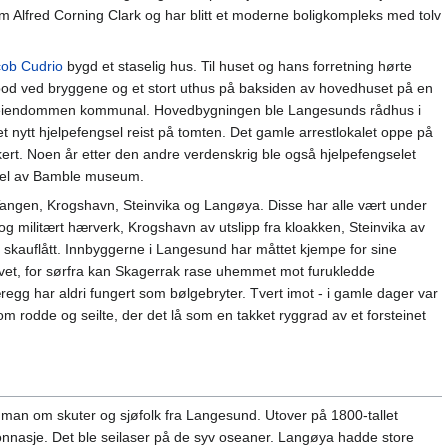
m Alfred Corning Clark og har blitt et moderne boligkompleks med tolv
ob Cudrio
bygd et staselig hus. Til huset og hans forretning hørte
bod ved bryggene og et stort uthus på baksiden av hovedhuset på en
le eiendommen kommunal. Hovedbygningen ble Langesunds rådhus i
t nytt hjelpefengsel reist på tomten. Det gamle arrestlokalet oppe på
kert. Noen år etter den andre verdenskrig ble også hjelpefengselet
del av Bamble museum.
Tangen, Krogshavn, Steinvika og Langøya. Disse har alle vært under
og militært hærverk, Krogshavn av utslipp fra kloakken, Steinvika av
kauflått. Innbyggerne i Langesund har måttet kjempe for sine
avet, for sørfra kan Skagerrak rase uhemmet mot furukledde
regg har aldri fungert som bølgebryter. Tvert imot - i gamle dager var
som rodde og seilte, der det lå som en takket ryggrad av et forsteinet
r man om skuter og sjøfolk fra Langesund. Utover på 1800-tallet
 tonnasje. Det ble seilaser på de syv oseaner. Langøya hadde store