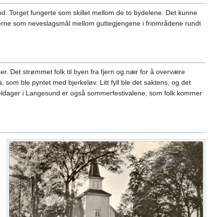
nd. Torget fungerte som skillet mellom de to bydelene. Det kunne
 gjerne som neveslagsmål mellom guttegjengene i friområdene rundt
. Det strømmet folk til byen fra fjern og nær for å overvære
om ble pyntet med bjerkeløv. Litt fyll ble det saktens, og det
 jubeldager i Langesund er også sommerfestivalene, som folk kommer