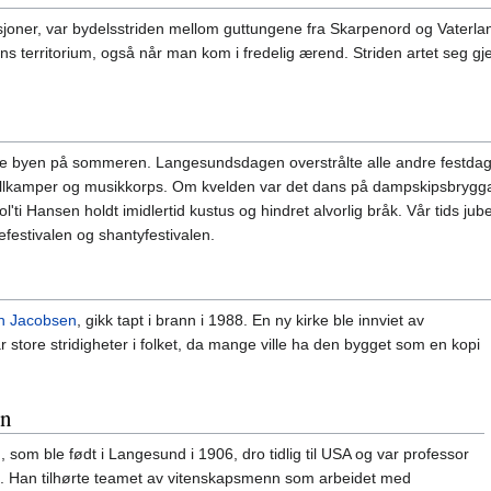
rasjoner, var bydelsstriden mellom guttungene fra Skarpenord og Vaterla
dens territorium, også når man kom i fredelig ærend. Striden artet seg
elve byen på sommeren. Langesundsdagen overstrålte alle andre festdager
ballkamper og musikkorps. Om kvelden var det dans på dampskipsbrygga, s
ol'ti Hansen holdt imidlertid kustus og hindret alvorlig bråk. Vår tids
kefestivalen og shantyfestivalen.
n Jacobsen
, gikk tapt i brann i 1988. En ny kirke ble innviet av
 store stridigheter i folket, da mange ville ha den bygget som en kopi
en
som ble født i Langesund i 1906, dro tidlig til USA og var professor
76. Han tilhørte teamet av vitenskapsmenn som arbeidet med