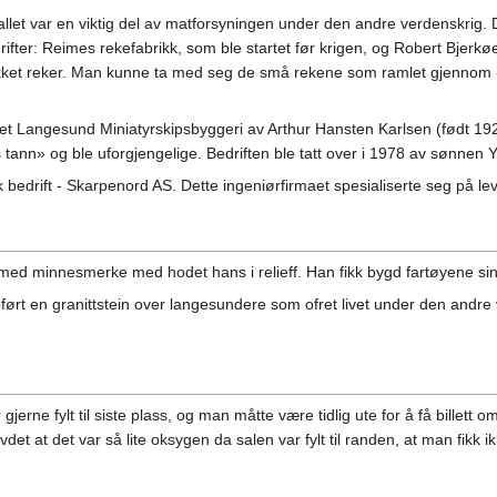
tallet var en viktig del av matforsyningen under den andre verdenskrig. 
rifter: Reimes rekefabrikk, som ble startet før krigen, og Robert Bjerkøe
ket reker. Man kunne ta med seg de små rekene som ramlet gjennom «r
m het Langesund Miniatyrskipsbyggeri av Arthur Hansten Karlsen (født 
s tann» og ble uforgjengelige. Bedriften ble tatt over i 1978 av sønnen
k bedrift - Skarpenord AS. Dette ingeniørfirmaet spesialiserte seg på lev
t med minnesmerke med hodet hans i relieff. Han fikk bygd fartøyene sin
ørt en granittstein over langesundere som ofret livet under den andre v
erne fylt til siste plass, og man måtte være tidlig ute for å få billett 
vdet at det var så lite oksygen da salen var fylt til randen, at man fikk ik