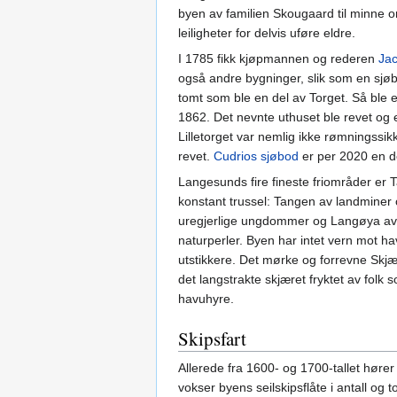
byen av familien Skougaard til minne o
leiligheter for delvis uføre eldre.
I 1785 fikk kjøpmannen og rederen
Jac
også andre bygninger, slik som en sjø
tomt som ble en del av Torget. Så b
1862. Det nevnte uthuset ble revet og e
Lilletorget var nemlig ikke rømningssik
revet.
Cudrios sjøbod
er per 2020 en 
Langesunds fire fineste friområder er 
konstant trussel: Tangen av landminer 
uregjerlige ungdommer og Langøya av s
naturperler. Byen har intet vern mot h
utstikkere. Det mørke og forrevne Skjæ
det langstrakte skjæret fryktet av folk 
havuhyre.
Skipsfart
Allerede fra 1600- og 1700-tallet høre
vokser byens seilskipsflåte i antall og