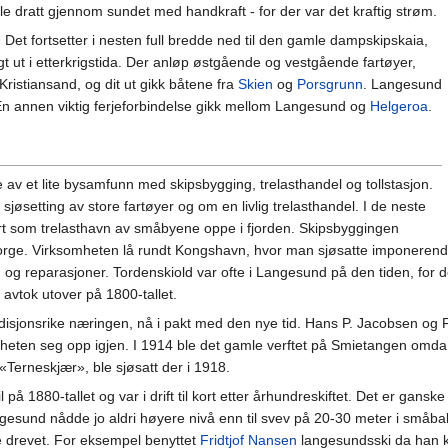
le dratt gjennom sundet med handkraft - for der var det kraftig strøm.
Det fortsetter i nesten full bredde ned til den gamle dampskipskaia,
angt ut i etterkrigstida. Der anløp østgående og vestgående fartøyer,
Kristiansand, og dit ut gikk båtene fra
Skien
og
Porsgrunn
. Langesund
. En annen viktig ferjeforbindelse gikk mellom Langesund og
Helgeroa
.
 av et lite bysamfunn med skipsbygging, trelasthandel og tollstasjon.
jøsetting av store fartøyer og om en livlig trelasthandel. I de neste
t som trelasthavn av småbyene oppe i fjorden. Skipsbyggingen
rge. Virksomheten lå rundt Kongshavn, hvor man sjøsatte imponerende se
ygg og reparasjoner. Tordenskiold var ofte i Langesund på den tiden, fo
avtok utover på 1800-tallet.
adisjonsrike næringen, nå i pakt med den nye tid. Hans P. Jacobsen og
mheten seg opp igjen. I 1914 ble det gamle verftet på Smietangen omdan
Terneskjær», ble sjøsatt der i 1918.
å 1880-tallet og var i drift til kort etter århundreskiftet. Det er ganske
angesund nådde jo aldri høyere nivå enn til svev på 20-30 meter i små
ble drevet. For eksempel benyttet
Fridtjof Nansen
langesundsski da han k