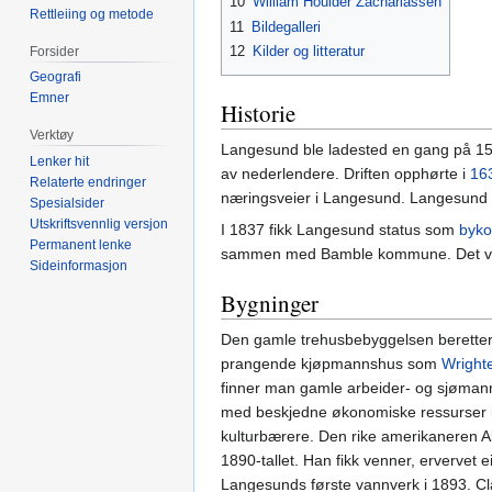
10
William Houlder Zachariassen
Rettleiing og metode
11
Bildegalleri
12
Kilder og litteratur
Forsider
Geografi
Emner
Historie
Verktøy
Langesund ble ladested en gang på 150
Lenker hit
av nederlendere. Driften opphørte i
16
Relaterte endringer
næringsveier i Langesund. Langesund fik
Spesialsider
Utskriftsvennlig versjon
I 1837 fikk Langesund status som
byk
Permanent lenke
sammen med Bamble kommune. Det var 
Sideinformasjon
Bygninger
Den gamle trehusbebyggelsen beretter 
prangende kjøpmannshus som
Wright
finner man gamle arbeider- og sjømann
med beskjedne økonomiske ressurser i e
kulturbærere. Den rike amerikaneren A
1890-tallet. Han fikk venner, erverve
Langesunds første vannverk i 1893. Cla