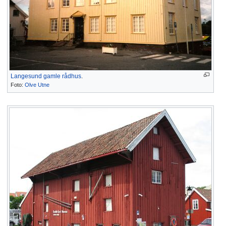
Langesund gamle rådhus
.
Foto:
Olve Utne