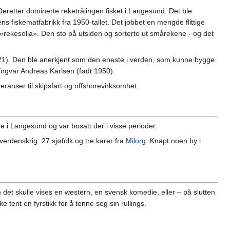
Deretter dominerte reketrålingen fisket i Langesund. Det ble
ns fiskematfabrikk fra 1950-tallet. Det jobbet en mengde flittige
ekesolla». Den sto på utsiden og sorterte ut smårekene - og det
1921). Den ble anerkjent som den eneste i verden, som kunne bygge
 Yngvar Andreas Karlsen (født 1950).
eranser til skipsfart og offshorevirksomhet.
e i Langesund og var bosatt der i visse perioder.
erdenskrig: 27 sjøfolk og tre karer fra
Milorg
. Knapt noen by i
om det skulle vises en western, en svensk komedie, eller – på slutten
ke tent en fyrstikk for å tenne seg sin rullings.