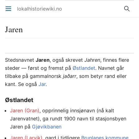
lokalhistoriewiki.no
Åpne hovedmenyen
Søk
Jaren
Overvåk
Rediger
Stedsnavnet
Jaren
, også skrevet
Jahren
, finnes flere
steder — først og fremst på
Østlandet
. Navnet går
tilbake på gammalnorsk
jaðarr
, som betyr rand eller
kant. Se også
Jar
.
Østlandet
Jaren (Gran)
, opprinnelig innsjønavn (nå kalt
Jarenvatnet), ga rundt 1900 navn til stasjonsbyen
Jaren på
Gjøvikbanen
Jaren (Larvik)
, gard i tidligere
Brunlanes kommune