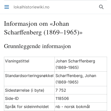
lokalhistoriewiki.no
Åpne hovedmenyen
Søk
Informasjon om «Johan
Scharffenberg (1869–1965)»
Grunnleggende informasjon
Visningstittel
Johan Scharffenberg
(1869–1965)
Standardsorteringsnøkkel
Scharffenberg, Johan
(1869-1965)
Sidestørrelse (i byte)
7 752
Side-ID
118506
Språk for sideinnholdet
nb - norsk bokmål