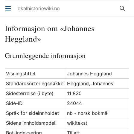
lokalhistoriewiki.no
Åpne hovedmenyen
Søk
Informasjon om «Johannes
Heggland»
Grunnleggende informasjon
Visningstittel
Johannes Heggland
Standardsorteringsnøkkel
Heggland, Johannes
Sidestørrelse (i byte)
11 830
Side-ID
24044
Språk for sideinnholdet
nb - norsk bokmål
Sidens innholdsmodell
wikitekst
Bot-indeksering
Tillatt