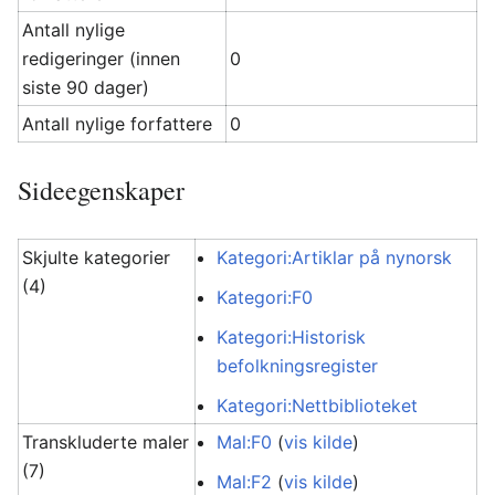
Antall nylige
redigeringer (innen
0
siste 90 dager)
Antall nylige forfattere
0
Sideegenskaper
Skjulte kategorier
Kategori:Artiklar på nynorsk
(4)
Kategori:F0
Kategori:Historisk
befolkningsregister
Kategori:Nettbiblioteket
Transkluderte maler
Mal:F0
(
vis kilde
)
(7)
Mal:F2
(
vis kilde
)