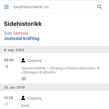
lokalhistoriewiki.no
Åpne hovedmenyen
Søk
Sidehistorikk
Side
Samtale
Jostedal kraftlag
8. sep. 2022
09:30
Cnyborg
−8
Teksterstatting – «[[Kategori:Elektrisitetsverk» til
«[[Kategori:Kraftverk»
m
25. jan. 2016
10:26
Cnyborg
+7
{{nn}}