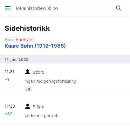
lokalhistoriewiki.no
Åpne hovedmenyen
Søk
Sidehistorikk
Side
Samtale
Kaare Bøhn (1912–1985)
11. jan. 2022
11:31
Stigrp
+1
ingen redigeringsforklaring
m
11:30
Stigrp
+87
setter inn portrett