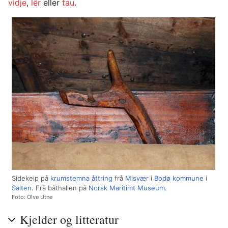
vidje
,
lêr
eller
tau
.
Sidekeip på
krumstemna
åttring
frå
Misvær
i
Bodø kommune
i
Salten
. Frå båthallen på
Norsk Maritimt Museum
.
Foto: Olve Utne
Kjelder og litteratur