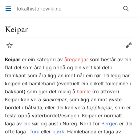
lokalhistoriewiki.no
Åpne hovedmenyen
Søk
Keipar
Overvåk
Rediger
Keipar
er ein kategori av
åregangar
som består av ein
flat del som åra ligg oppå og ein vertikal del i
framkant som åra ligg an imot når ein rør. I tillegg har
keipen eit hamleband (eventuelt ein enkelt tollepinne i
bakkant) som gjer det mulig å
hamle
(ro attover).
Keipar kan vera
sidekeipar
, som ligg an mot øvste
bordet i båtsida, eller dei kan vera
toppkeipar
, som er
festa oppå vaterbordet/esingen. Keipar er normalt
laga av
eik
sør og aust i Noreg. Nord for
Bergen
er dei
ofte laga i
furu
eller
bjørk
. Hamlebanda er laga av