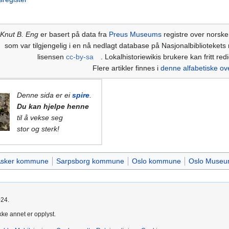
Knut B. Eng
er basert på data fra
Preus Museums
registre over norske 
som var tilgjengelig i en nå nedlagt database på Nasjonalbibliotekets n
lisensen
cc-by-sa
. Lokalhistoriewikis brukere kan fritt red
Flere artikler finnes i
denne alfabetiske ov
Denne sida er ei
spire
.
Du kan hjelpe henne
til å vekse seg
stor og sterk!
sker kommune
Sarpsborg kommune
Oslo kommune
Oslo Muse
024.
kke annet er opplyst.