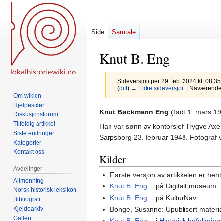
Side
Samtale
Knut B. Eng
Sideversjon per 29. feb. 2024 kl. 08:3
(
diff
)
← Eldre sideversjon
| Nåværende s
Om wikien
Hjelpesider
Hopp
Hopp
Knut Bøckmann Eng
(født 1. mars 19
Diskusjonsforum
til
til
Tilfeldig artikkel
Han var sønn av kontorsjef Trygve Axe
navigering
søk
Siste endringer
Sarpsborg 23. februar 1948. Fotograf
Kategorier
Kontakt oss
Kilder
Avdelinger
Første versjon av artikkelen er hen
Allmenning
Knut B. Eng
på Digitalt museum.
Norsk historisk leksikon
Knut B. Eng
på KulturNav
Bibliografi
Kjeldearkiv
Bonge, Susanne: Upublisert materi
Galleri
Knut B. Eng
i
Historisk befolkning