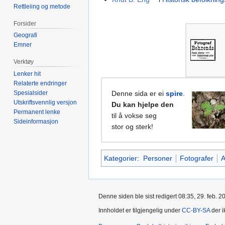
Rettleiing og metode
Forsider
Geografi
Emner
Verktøy
Lenker hit
Relaterte endringer
Spesialsider
Denne sida er ei
spire
.
Utskriftsvennlig versjon
Du kan hjelpe den
Permanent lenke
til å vokse seg
Sideinformasjon
stor og sterk!
Kategorier
:
Personer
Fotografer
A
Denne siden ble sist redigert 08:35, 29. feb. 2
Innholdet er tilgjengelig under
CC-BY-SA
der i