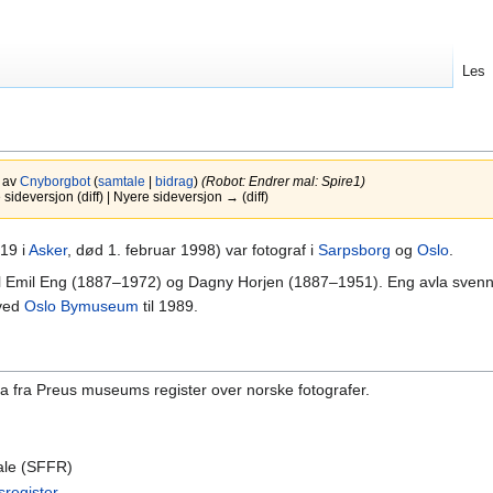
Les
5 av
Cnyborgbot
(
samtale
|
bidrag
)
(Robot: Endrer mal: Spire1)
ideversjon (diff) | Nyere sideversjon → (diff)
19 i
Asker
, død 1. februar 1998) var fotograf i
Sarpsborg
og
Oslo
.
l Emil Eng (1887–1972) og Dagny Horjen (1887–1951). Eng avla svennep
 ved
Oslo Bymuseum
til 1989.
ta fra Preus museums register over norske fotografer.
ale (SFFR)
sregister