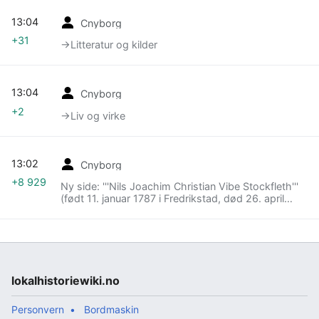
13:04
Cnyborg
+31
→‎Litteratur og kilder
13:04
Cnyborg
+2
→‎Liv og virke
13:02
Cnyborg
+8 929
Ny side: '''Nils Joachim Christian Vibe Stockfleth'''
(født 11. januar 1787 i Fredrikstad, død 26. april
1866 i Sandar kommune|Sanda...
lokalhistoriewiki.no
Personvern
Bordmaskin