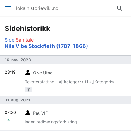
lokalhistoriewiki.no
Åpne hovedmenyen
Søk
Sidehistorikk
Side
Samtale
Nils Vibe Stockfleth (1787–1866)
16. nov. 2023
23:19
Olve Utne
Teksterstatting – «[[kategori:» til «[[Kategori:»
m
31. aug. 2021
07:20
PaulVIF
+4
ingen redigeringsforklaring