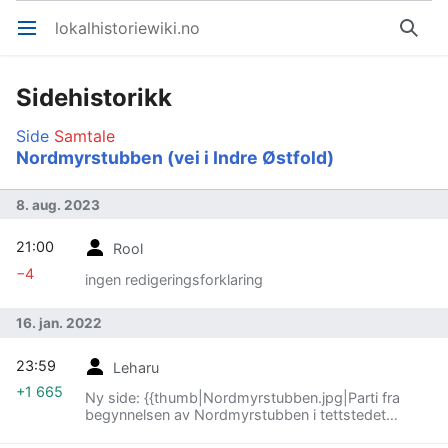
lokalhistoriewiki.no
Åpne hovedmenyen
Søk
Sidehistorikk
Side
Samtale
Nordmyrstubben (vei i Indre Østfold)
8. aug. 2023
21:00
Rool
−4
ingen redigeringsforklaring
16. jan. 2022
23:59
Leharu
+1 665
Ny side: {{thumb|Nordmyrstubben.jpg|Parti fra
begynnelsen av Nordmyrstubben i tettstedet
Spydeberg.|Leif-Harald Ruud (2022)}}