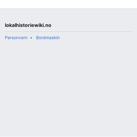
'''Nordmyrstubben''' i…
lokalhistoriewiki.no
Personvern
Bordmaskin