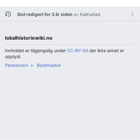
Sist redigert for 3 år siden
av
Kallrustad
lokalhistoriewiki.no
Innholdet er tilgjengelig under
CC-BY-SA
der ikke annet er
opplyst.
Personvern
Bordmaskin