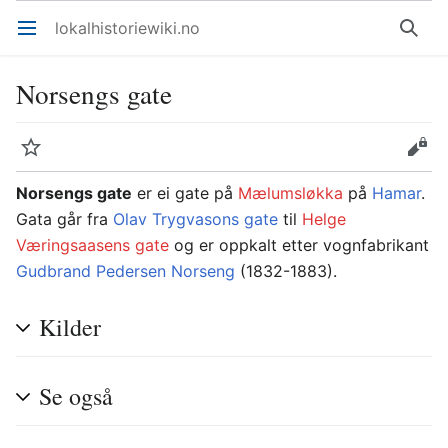
lokalhistoriewiki.no
Åpne hovedmenyen
Søk
Norsengs gate
Overvåk
Rediger
Norsengs gate
er ei gate på
Mælumsløkka
på
Hamar
.
Gata går fra
Olav Trygvasons gate
til
Helge
Væringsaasens gate
og er oppkalt etter vognfabrikant
Gudbrand Pedersen Norseng
(1832-1883).
Kilder
Se også