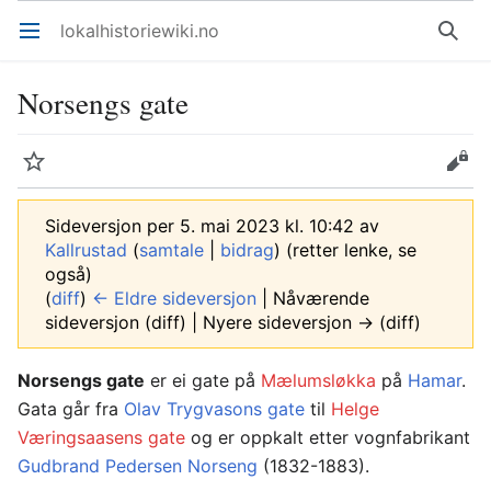
lokalhistoriewiki.no
Åpne hovedmenyen
Søk
Norsengs gate
Overvåk
Rediger
Sideversjon per 5. mai 2023 kl. 10:42 av
Kallrustad
(
samtale
|
bidrag
)
(retter lenke, se
også)
(
diff
)
← Eldre sideversjon
| Nåværende
sideversjon (diff) | Nyere sideversjon → (diff)
Norsengs gate
er ei gate på
Mælumsløkka
på
Hamar
.
Gata går fra
Olav Trygvasons gate
til
Helge
Væringsaasens gate
og er oppkalt etter vognfabrikant
Gudbrand Pedersen Norseng
(1832-1883).