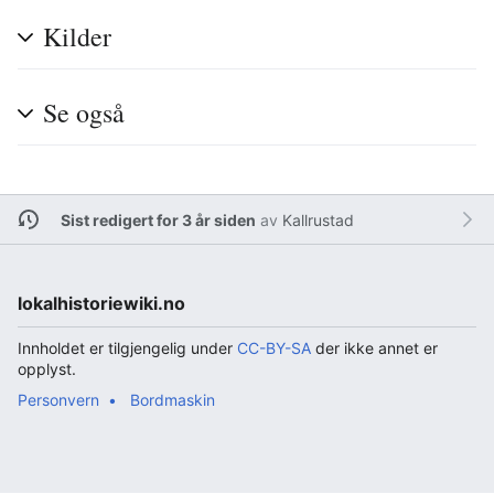
Kilder
Se også
Sist redigert for 3 år siden
av
Kallrustad
lokalhistoriewiki.no
Innholdet er tilgjengelig under
CC-BY-SA
der ikke annet er
opplyst.
Personvern
Bordmaskin