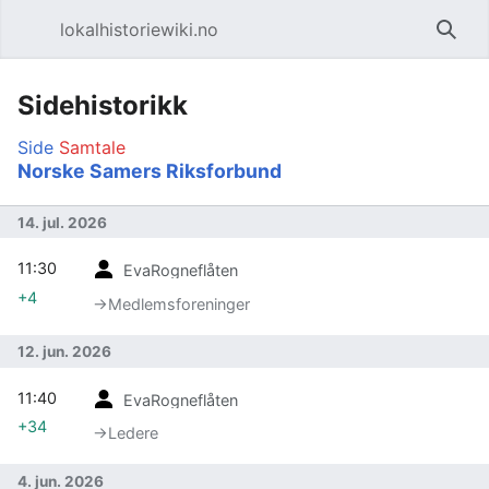
lokalhistoriewiki.no
Åpne hovedmenyen
Søk
Sidehistorikk
Side
Samtale
Norske Samers Riksforbund
14. jul. 2026
11:30
EvaRogneflåten
+4
→‎Medlemsforeninger
12. jun. 2026
11:40
EvaRogneflåten
+34
→‎Ledere
4. jun. 2026