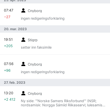
07:47
Cnyborg
−27
ingen redigeringsforklaring
20. mar. 2023
19:51
Stigrp
+205
setter inn faksimile
07:56
Cnyborg
+96
ingen redigeringsforklaring
27. feb. 2023
13:20
Cnyborg
+2 412
Ny side: '''Norske Samers Riksforbund''' (NSR;
nordsamisk: Norgga Sámiid Riikasearvi; lulesamisk:
Vuona sámij rijkasiebre; sørsamisk: Nøørjen