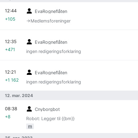
12:44
EvaRogneflåten
+105
→‎Medlemsforeninger
12:35
EvaRogneflåten
+471
ingen redigeringsforklaring
12:21
EvaRogneflåten
+1 162
ingen redigeringsforklaring
12. mar. 2024
08:38
Cnyborgbot
+8
Robot: Legger til {{bm}}
m
25. apr. 2023