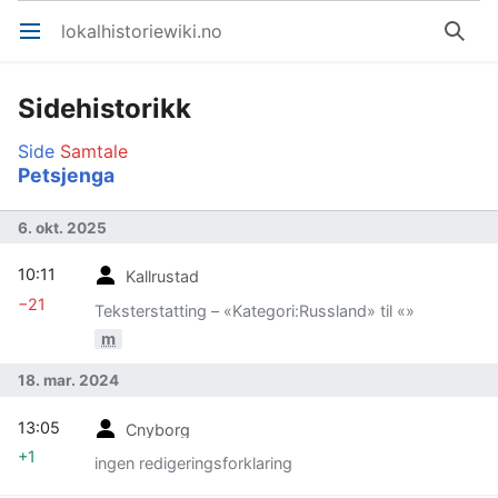
lokalhistoriewiki.no
Åpne hovedmenyen
Søk
Sidehistorikk
Side
Samtale
Petsjenga
6. okt. 2025
10:11
Kallrustad
−21
Teksterstatting – «Kategori:Russland» til «»
m
18. mar. 2024
13:05
Cnyborg
+1
ingen redigeringsforklaring