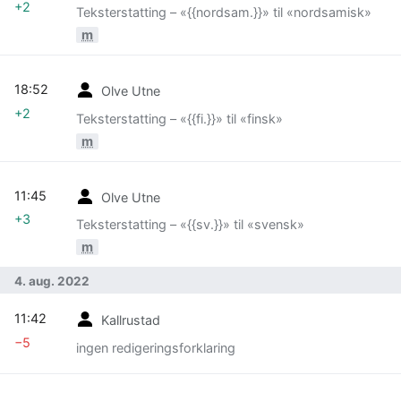
+2
Teksterstatting – «{{nordsam.}}» til «nordsamisk»
m
18:52
Olve Utne
+2
Teksterstatting – «{{fi.}}» til «finsk»
m
11:45
Olve Utne
+3
Teksterstatting – «{{sv.}}» til «svensk»
m
4. aug. 2022
11:42
Kallrustad
−5
ingen redigeringsforklaring