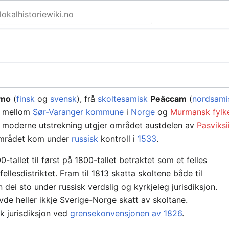
amo
(
finsk
og
svensk
), frå
skoltesamisk
Peäccam
(
nordsami
mellom
Sør-Varanger kommune
i
Norge
og
Murmansk fylk
i moderne utstrekning utgjer området austdelen av
Pasviks
Området kom under
russisk
kontroll i
1533
.
tallet til først på 1800-tallet betraktet som et felles
fellesdistriktet. Fram til 1813 skatta skoltene både til
dei sto under russisk verdslig og kyrkjeleg jurisdiksjon.
de heller ikkje Sverige-Norge skatt av skoltane.
k jurisdiksjon ved
grensekonvensjonen av 1826
.