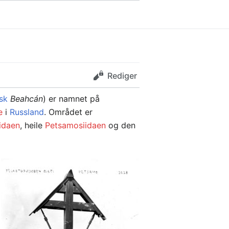
Rediger
sk
Beahcán
) er namnet på
e
i
Russland
. Området er
iidaen
, heile
Petsamosiidaen
og den