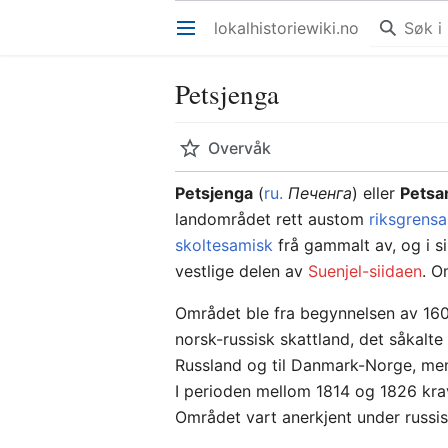
lokalhistoriewiki.no
Åpne hovedmenyen
Petsjenga
Overvåk
Petsjenga
(
ru.
Печенга
) eller
Pets
landområdet rett austom
riksgrensa
skoltesamisk
frå gammalt av, og i s
vestlige delen av
Suenjel-siidaen
. 
Området ble fra begynnelsen av 1600-
norsk-russisk skattland, det såkalte 
Russland og til Danmark-Norge, men 
I perioden mellom 1814 og 1826 krav
Området vart anerkjent under russis