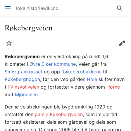
lokalhistoriewiki.no
Åpne hovedmenyen
Søk
Røkebergveien
Overvåk
Rediger
Røkebergveien
er en veistrekning på rundt 1,6
kilometer i
Øvre Eiker kommune
. Veien går fra
Smørgravkrysset
og opp
Røkebergbakkene
til
Røkeberghøgda
, før den ved gården
Hole
skifter navn
til
Vinsvollveien
og fortsetter videre gjennom
Horne
mot
Mjøndalen
.
Denne veistrekningen ble bygd omkring 1920 og
erstattet den
gamle Røkebergveien
, som imidlertid
fortsatt eksisterer, dels som gårdsvei og dels som
gangvei og sti. Omkring 2005 ble det bygd gang-og