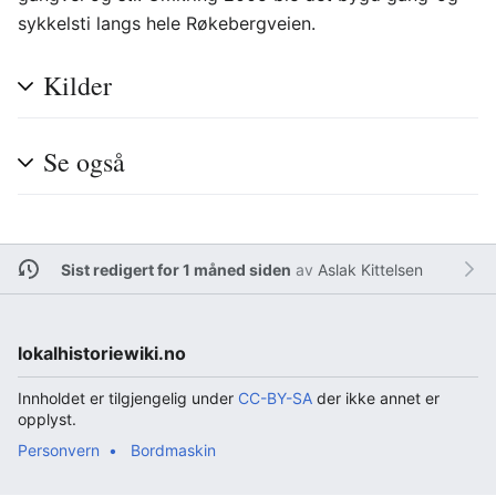
sykkelsti langs hele Røkebergveien.
Kilder
Se også
Sist redigert for 1 måned siden
av
Aslak Kittelsen
lokalhistoriewiki.no
Innholdet er tilgjengelig under
CC-BY-SA
der ikke annet er
opplyst.
Personvern
Bordmaskin