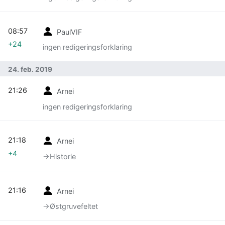
08:57
PaulVIF
+24
ingen redigeringsforklaring
24. feb. 2019
21:26
Arnei
ingen redigeringsforklaring
21:18
Arnei
+4
→‎Historie
21:16
Arnei
→‎Østgruvefeltet