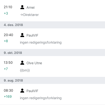
21:10
Arnei
+3
→‎Direktører
4. des. 2018
20:40
PaulVIF
+8
ingen redigeringsforklaring
9. okt. 2018
13:50
Olve Utne
+7
{{bm}}
9. aug. 2018
08:30
PaulVIF
+169
ingen redigeringsforklaring