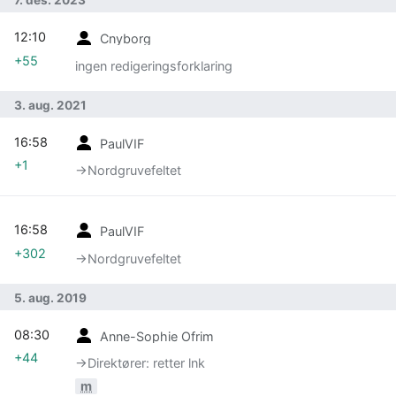
7. des. 2023
12:10
Cnyborg
+55
ingen redigeringsforklaring
3. aug. 2021
16:58
PaulVIF
+1
→‎Nordgruvefeltet
16:58
PaulVIF
+302
→‎Nordgruvefeltet
5. aug. 2019
08:30
Anne-Sophie Ofrim
+44
→‎Direktører: retter lnk
m