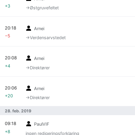
+3
→‎Østgruvefeltet
20:18
Arnei
−5
→‎Verdensarvstedet
20:08
Arnei
+4
→‎Direktører
20:06
Arnei
+20
→‎Direktører
28. feb. 2019
09:18
PaulVIF
+8
ingen redigeringsforklaring