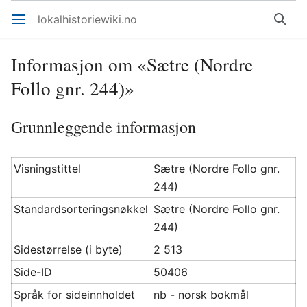
lokalhistoriewiki.no
Åpne hovedmenyen
Søk
Informasjon om «Sætre (Nordre
Follo gnr. 244)»
Grunnleggende informasjon
Visningstittel
Sætre (Nordre Follo gnr.
244)
Standardsorteringsnøkkel
Sætre (Nordre Follo gnr.
244)
Sidestørrelse (i byte)
2 513
Side-ID
50406
Språk for sideinnholdet
nb - norsk bokmål