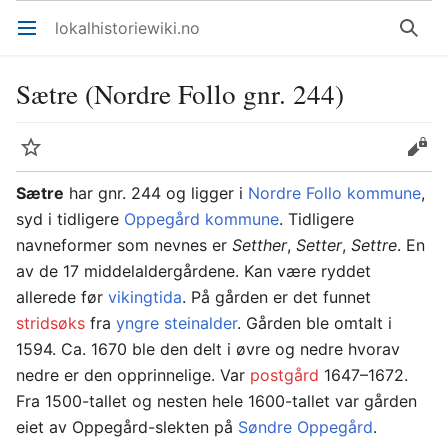
lokalhistoriewiki.no
Åpne hovedmenyen
Søk
Sætre (Nordre Follo gnr. 244)
Overvåk
Rediger
Sætre
har gnr. 244 og ligger i
Nordre Follo kommune
,
syd i tidligere
Oppegård kommune
. Tidligere
navneformer som nevnes er
Setther
,
Setter
,
Settre
. En
av de 17 middelaldergårdene. Kan være ryddet
allerede før
vikingtida
. På gården er det funnet
stridsøks
fra
yngre steinalder
. Gården ble omtalt i
1594. Ca. 1670 ble den delt i øvre og nedre hvorav
nedre er den opprinnelige. Var
postgård
1647–1672.
Fra 1500-tallet og nesten hele 1600-tallet var gården
eiet av Oppegård-slekten på
Søndre Oppegård
.