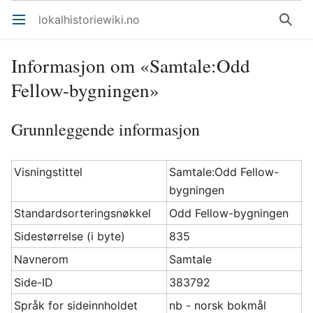
lokalhistoriewiki.no
Åpne hovedmenyen
Søk
Informasjon om «Samtale:Odd
Fellow-bygningen»
Grunnleggende informasjon
Visningstittel
Samtale:Odd Fellow-
bygningen
Standardsorteringsnøkkel
Odd Fellow-bygningen
Sidestørrelse (i byte)
835
Navnerom
Samtale
Side-ID
383792
Språk for sideinnholdet
nb - norsk bokmål