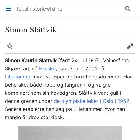
lokalhistoriewiki.no
Åpne hovedmenyen
Søk
Simon Slåttvik
Overvåk
Rediger
Simon Kaurin Slåttvik
(født 24. juli 1917 i Valnesfjord i
Skjærstad, nå
Fauske
, død 3. mai 2001 på
Lillehammer
) var skiløper og forretningsdrivende. Han
behersket både hopp og langrenn, og valgte
kombinert som sin hovedgren. Slåttvik vant gull i
denne grenen under
de olympiske leker i Oslo i 1952
.
Senere etablerte han seg på Lillehammer, hvor han i
mange år drev storkiosk.