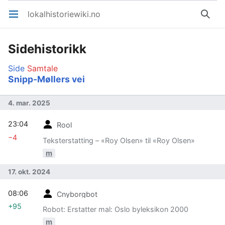
lokalhistoriewiki.no
Åpne hovedmenyen
Søk
Sidehistorikk
Side
Samtale
Snipp-Møllers vei
4. mar. 2025
23:04
Rool
−4
Teksterstatting – «Roy Olsen» til «Roy Olsen»
m
17. okt. 2024
08:06
Cnyborgbot
+95
Robot: Erstatter mal: Oslo byleksikon 2000
m