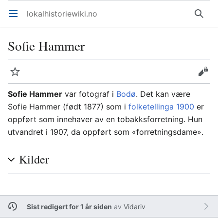
lokalhistoriewiki.no
Åpne hovedmenyen
Søk
Sofie Hammer
Overvåk
Rediger
Sofie Hammer
var fotograf i
Bodø
. Det kan være
Sofie Hammer (født 1877) som i
folketellinga 1900
er
oppført som innehaver av en tobakksforretning. Hun
utvandret i 1907, da oppført som «forretningsdame».
Kilder
Sist redigert for 1 år siden
av
Vidariv