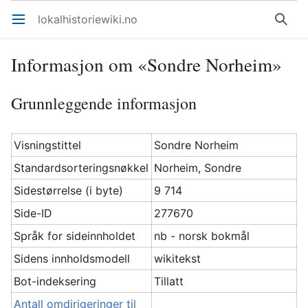
lokalhistoriewiki.no
Åpne hovedmenyen
Søk
Informasjon om «Sondre Norheim»
Grunnleggende informasjon
Visningstittel
Sondre Norheim
Standardsorteringsnøkkel
Norheim, Sondre
Sidestørrelse (i byte)
9 714
Side-ID
277670
Språk for sideinnholdet
nb - norsk bokmål
Sidens innholdsmodell
wikitekst
Bot-indeksering
Tillatt
Antall omdirigeringer til