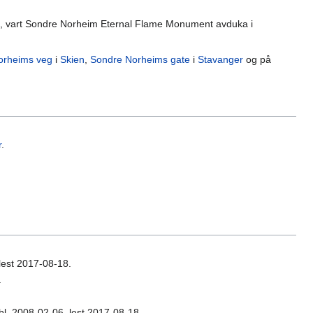
93, vart Sondre Norheim Eternal Flame Monument avduka i
orheims veg
i
Skien
,
Sondre Norheims gate
i
Stavanger
og på
r
.
 lest 2017-08-18.
.
bl. 2008-02-06, lest 2017-08-18.