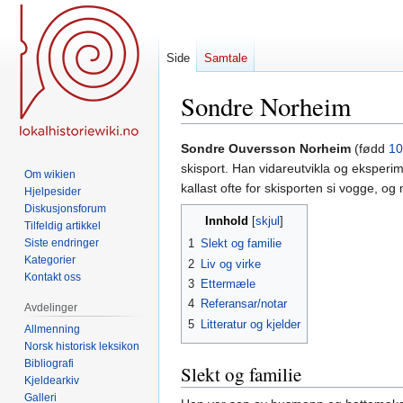
Side
Samtale
Sondre Norheim
Hopp
Hopp
Sondre Ouversson Norheim
(fødd
10
til
til
skisport. Han vidareutvikla og eksperi
Om wikien
navigering
søk
kallast ofte for skisporten si vogge, 
Hjelpesider
Diskusjonsforum
Innhold
Tilfeldig artikkel
Siste endringer
1
Slekt og familie
Kategorier
2
Liv og virke
Kontakt oss
3
Ettermæle
4
Referansar/notar
Avdelinger
5
Litteratur og kjelder
Allmenning
Norsk historisk leksikon
Bibliografi
Slekt og familie
Kjeldearkiv
Galleri