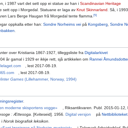
, i 1987 vart det sett opp ei statue av han i
Scandinavian Heritage
atue sett opp i Morgedal. Statuane er laga av
Knut Skinnarland
. Så, i 19
[5]
paren Lars Berge Haugan frå Morgedal tente flamma.
vegar oppkalla etter han:
Sondre Norheims vei
på
Kongsberg
,
Sondre N
mbakken
.
nter over Kristiania 1867-1927, tilleggsliste fra
Digitalarkivet
 år gamal i 1929 er ikkje rett, sjå artikkelen om
Rannei Åmundsdotte
elelaget.com
, lest 2017-08-19.
365.com
, lest 2017-08-19.
 Winter Games
(Lillehammer, Norway, 1994)
kningsregister
.
den moderne skisportens vogge»
, Riksantikvaren. Publ. 2015-01-12,
esoge : Ættesoga
. [Kviteseid]. 1956.
Digital versjon
på
Nettbiblioteket
i
Norsk biografisk leksikon
.
:
«Fant løsningen på Norheim-mysteriet»
i
Telemark Arbeiderblad
. Pu