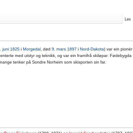
Les
. juni
1825
i
Morgedal
, død
9. mars
1897
i
Nord-Dakota
) var ein pioné
menterte med utstyr og teknikk, og var ein framifrå skiløpar. Fødebygd
og mange tenker på Sondre Norheim som skisporten sin far.