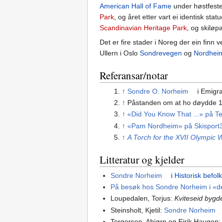
American Hall of Fame
under høstfesten
Park
, og året etter vart ei identisk st
Scandinavian Heritage Park
, og skilø
Det er fire stader i Noreg der ein finn 
Ullern i Oslo
Sondrevegen
og
Nordhei
Referansar/notar
↑
Sondre O. Norheim
i Emigra
↑
Påstanden om at ho døydde 104
↑
«Did You Know That ...» på T
↑
«Pam Nordheim» på Skisport
↑
A Torch for the XVII Olympic
Litteratur og kjelder
Sondre Norheim
i
Historisk befol
På besøk hos Sondre Norheim i «
Loupedalen, Torjus:
Kviteseid bygd
Steinsholt, Kjetil:
Sondre Norheim
Torgersen, Abjørn og Eirik Haugen