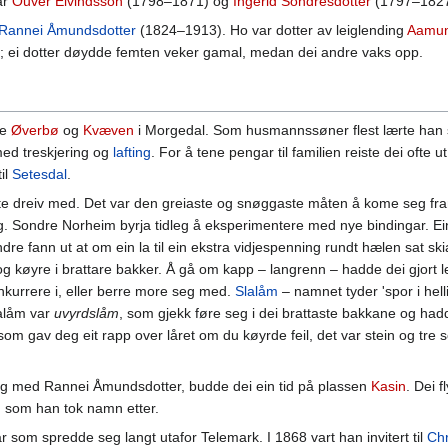
ar
Ouver Eivindsson
(1798–1871) og
Ingerid Sondresdotter
(1797–1827
Rannei Åmundsdotter
(1824–1913). Ho var dotter av leiglending
Aamun
rn; ei dotter døydde femten veker gamal, medan dei andre vaks opp.
ne
Øverbø
og
Kvæven
i Morgedal. Som husmannssøner flest lærte han
ed treskjering og
lafting
. For å tene pengar til familien reiste dei ofte 
il
Setesdal
.
ste dreiv med. Det var den greiaste og snøggaste måten å kome seg fra
g. Sondre Norheim byrja tidleg å eksperimentere med nye bindingar. Ei
dre fann ut at om ein la til ein ekstra vidjespenning rundt hælen sat skia
og køyre i brattare bakker. Å gå om kapp – langrenn – hadde dei gjort 
nkurrere i, eller berre more seg med.
Slalåm
– namnet tyder 'spor i hellin
lalåm var
uvyrdslåm
, som gjekk føre seg i dei brattaste bakkane og hadd
som gav deg eit rapp over låret om du køyrde feil, det var stein og tre
seg med Rannei Åmundsdotter, budde dei ein tid på plassen
Kasin
. Dei f
, som han tok namn etter.
 som spredde seg langt utafor Telemark. I 1868 vart han invitert til
Chr