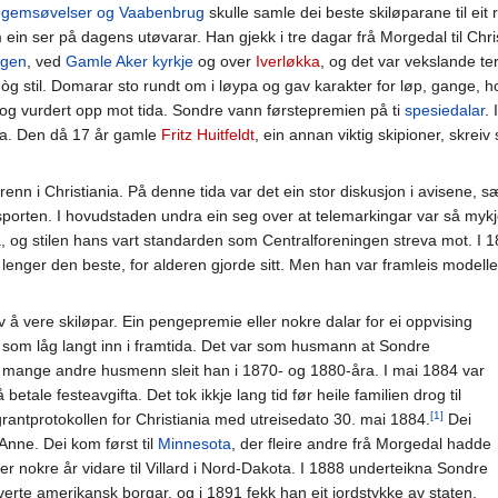
Legemsøvelser og Vaabenbrug
skulle samle dei beste skiløparane til eit
n ser på dagens utøvarar. Han gjekk i tre dagar frå Morgedal til Christ
ugen
, ved
Gamle Aker kyrkje
og over
Iverløkka
, og det var vekslande te
 òg stil. Domarar sto rundt om i løypa og gav karakter for løp, gange, h
og vurdert opp mot tida. Sondre vann førstepremien på ti
spesiedalar
. 
pa. Den då 17 år gamle
Fritz Huitfeldt
, ein annan viktig skipioner, skrei
gsrenn i Christiania. På denne tida var det ein stor diskusjon i avisene, sæ
sporten. I hovudstaden undra ein seg over at telemarkingar var så myk
a, og stilen hans vart standarden som Centralforeningen streva mot. I 
e lenger den beste, for alderen gjorde sitt. Men han var framleis model
 å vere skiløpar. Ein pengepremie eller nokre dalar for ei oppvising
o som låg langt inn i framtida. Det var som husmann at Sondre
 mange andre husmenn sleit han i 1870- og 1880-åra. I mai 1884 var
etale festeavgifta. Det tok ikkje lang tid før heile familien drog til
[1]
rantprotokollen for Christiania med utreisedato 30. mai 1884.
Dei
Anne. Dei kom først til
Minnesota
, der fleire andre frå Morgedal hadde
ter nokre år vidare til Villard i Nord-Dakota. I 1888 underteikna Sondre
erte amerikansk borgar, og i 1891 fekk han eit jordstykke av staten.