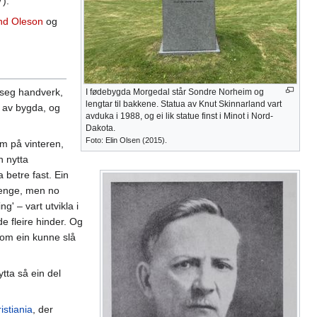
).
d Oleson
og
 seg handverk,
I fødebygda Morgedal står Sondre Norheim og
lengtar til bakkene. Statua av Knut Skinnarland vart
ut av bygda, og
avduka i 1988, og ei lik statue finst i Minot i Nord-
Dakota.
Foto: Elin Olsen (2015).
m på vinteren,
n nytta
 betre fast. Ein
lenge, men no
g' – vart utvikla i
e fleire hinder. Og
 som ein kunne slå
lytta så ein del
istiania
, der