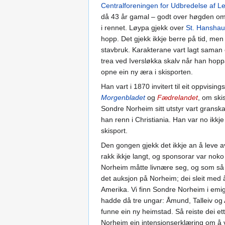
Centralforeningen for Udbredelse af 
då 43 år gamal – godt over høgden om ei
i rennet. Løypa gjekk over
St. Hansha
hopp. Det gjekk ikkje berre på tid, men
stavbruk. Karakterane vart lagt saman 
trea ved Iversløkka skalv når han hop
opne ein ny æra i skisporten.
Han vart i 1870 invitert til eit oppvisin
Morgenbladet
og
Fædrelandet
, om ski
Sondre Norheim sitt utstyr vart gransk
han renn i Christiania. Han var no ikkj
skisport.
Den gongen gjekk det ikkje an å leve av
rakk ikkje langt, og sponsorar var nok
Norheim måtte livnære seg, og som så
det auksjon på Norheim; dei sleit med å b
Amerika. Vi finn Sondre Norheim i emig
hadde då tre ungar: Åmund, Talleiv og 
funne ein ny heimstad. Så reiste dei et
Norheim ein intensjonserklæring om å v