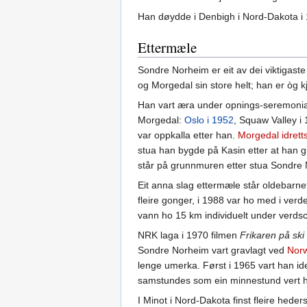
Han døydde i Denbigh i Nord-Dakota i 
Ettermæle
Sondre Norheim er eit av dei viktigaste 
og Morgedal sin store helt; han er òg k
Han vart æra under opnings-seremonian
Morgedal:
Oslo i 1952
, Squaw Valley i
var oppkalla etter han.
Morgedal idrett
stua han bygde på Kasin etter at han gi
står på grunnmuren etter stua Sondre N
Eit anna slag ettermæle står oldebarne
fleire gonger, i 1988 var ho med i ver
vann ho 15 km individuelt under verd
NRK laga i 1970 filmen
Frikaren på ski
Sondre Norheim vart gravlagt ved
Norw
lenge umerka. Først i 1965 vart han id
samstundes som ein minnestund vert h
I Minot i Nord-Dakota finst fleire hede