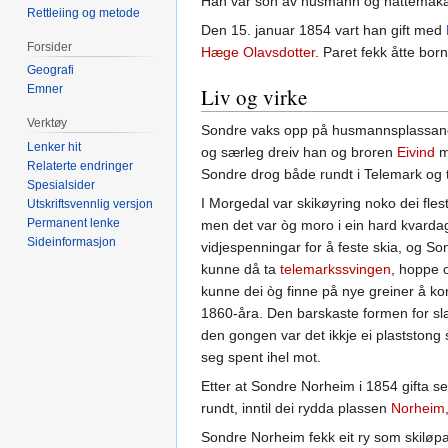
Han var son av husmann og hattemak
Rettleiing og metode
Den 15. januar 1854 vart han gift med
Forsider
Hæge Olavsdotter
. Paret fekk åtte bo
Geografi
Emner
Liv og virke
Verktøy
Sondre vaks opp på husmannsplassa
Lenker hit
og særleg dreiv han og broren
Eivind
m
Relaterte endringer
Sondre drog både rundt i Telemark og t
Spesialsider
I Morgedal var skikøyring noko dei fle
Utskriftsvennlig versjon
Permanent lenke
men det var òg moro i ein hard kvarda
Sideinformasjon
vidjespenningar for å feste skia, og Son
kunne då ta
telemarkssvingen
, hoppe 
kunne dei òg finne på nye greiner å ko
1860-åra. Den barskaste formen for s
den gongen var det ikkje ei plaststong 
seg spent ihel mot.
Etter at Sondre Norheim i 1854 gifta 
rundt, inntil dei rydda plassen
Norheim
Sondre Norheim fekk eit ry som skiløpar