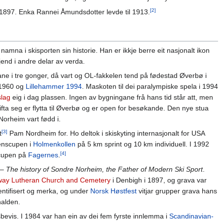
[2]
1897. Enka Rannei Åmundsdotter levde til 1913.
namna i skisporten sin historie. Han er ikkje berre eit nasjonalt ikon
jend i andre delar av verda.
e i tre gonger, då vart og OL-fakkelen tend på fødestad Øverbø i
 1960 og
Lillehammer 1994
. Maskoten til dei paralympiske spela i 1994
slag
eig i dag plassen. Ingen av bygningane frå hans tid står att, men
fta seg er flytta til Øverbø og er open for besøkande. Den nye stua
orheim vart fødd i.
[3]
t
Pam Nordheim for. Ho deltok i skiskyting internasjonalt for USA
denscupen i
Holmenkollen
på 5 km sprint og 10 km individuell. I 1992
[4]
scupen på
Fagernes
.
 – The history of Sondre Norheim, the Father of Modern Ski Sport
.
ay Lutheran Church and Cemetery
i Denbigh i 1897, og grava var
entifisert og merka, og under
Norsk Høstfest
vitjar grupper grava hans
alden.
rsbevis. I 1984 var han ein av dei fem fyrste innlemma i
Scandinavian-