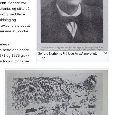
 renn. Sondre var
iania, og stilte så
rreng med fleire
oldning og
I avisene sto det at
v seinare at Sondre
rleg i
je betre enn andre.
Sondre Norheim. Frå
Norske skiløpere
, utg.
1871 og 1875 gjekk
1957.
len for ein moderne