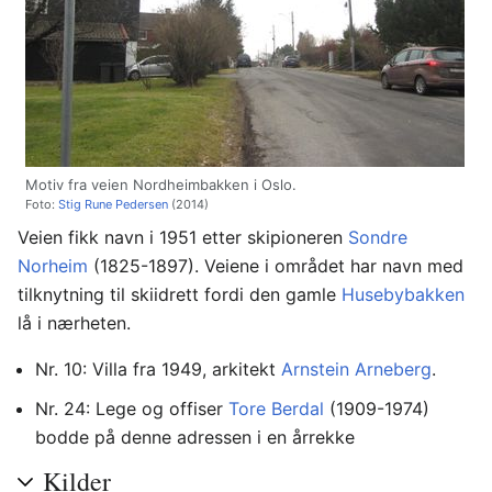
Motiv fra veien Nordheimbakken i Oslo.
Foto:
Stig Rune Pedersen
(2014)
Veien fikk navn i 1951 etter skipioneren
Sondre
Norheim
(1825-1897). Veiene i området har navn med
tilknytning til skiidrett fordi den gamle
Husebybakken
lå i nærheten.
Nr. 10: Villa fra 1949, arkitekt
Arnstein Arneberg
.
Nr. 24: Lege og offiser
Tore Berdal
(1909-1974)
bodde på denne adressen i en årrekke
Kilder