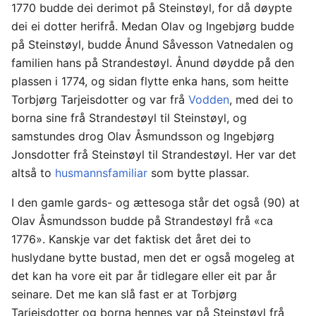
1770 budde dei derimot på Steinstøyl, for då døypte
dei ei dotter herifrå. Medan Olav og Ingebjørg budde
på Steinstøyl, budde Ånund Såvesson Vatnedalen og
familien hans på Strandestøyl. Ånund døydde på den
plassen i 1774, og sidan flytte enka hans, som heitte
Torbjørg Tarjeisdotter og var frå
Vodden
, med dei to
borna sine frå Strandestøyl til Steinstøyl, og
samstundes drog Olav Åsmundsson og Ingebjørg
Jonsdotter frå Steinstøyl til Strandestøyl. Her var det
altså to
husmannsfamiliar
som bytte plassar.
I den gamle gards- og ættesoga står det også (90) at
Olav Åsmundsson budde på Strandestøyl frå «ca
1776». Kanskje var det faktisk det året dei to
huslydane bytte bustad, men det er også mogeleg at
det kan ha vore eit par år tidlegare eller eit par år
seinare. Det me kan slå fast er at Torbjørg
Tarjeisdotter og borna hennes var på Steinstøyl frå