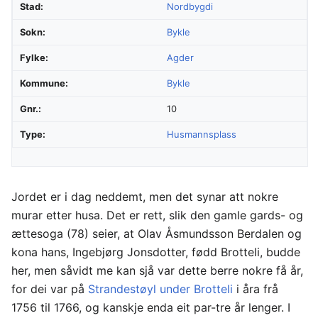
Stad:
Nordbygdi
Sokn:
Bykle
Fylke:
Agder
Kommune:
Bykle
Gnr.:
10
Type:
Husmannsplass
Jordet er i dag neddemt, men det synar att nokre
murar etter husa. Det er rett, slik den gamle gards- og
ættesoga (78) seier, at Olav Åsmundsson Berdalen og
kona hans, Ingebjørg Jonsdotter, fødd Brotteli, budde
her, men såvidt me kan sjå var dette berre nokre få år,
for dei var på
Strandestøyl under Brotteli
i åra frå
1756 til 1766, og kanskje enda eit par-tre år lenger. I