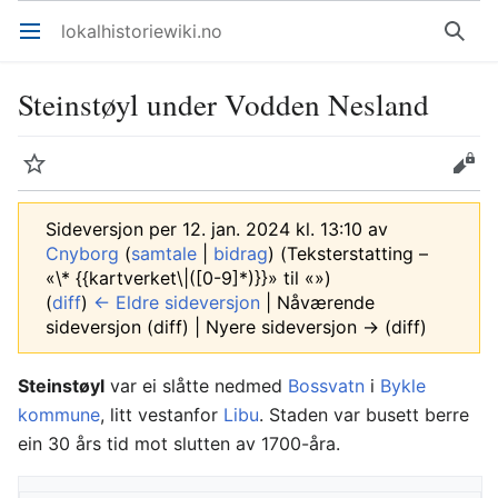
lokalhistoriewiki.no
Åpne hovedmenyen
Søk
Steinstøyl under Vodden Nesland
Overvåk
Rediger
Sideversjon per 12. jan. 2024 kl. 13:10 av
Cnyborg
(
samtale
|
bidrag
)
(Teksterstatting –
«\* {{kartverket\|([0-9]*)}}» til «»)
(
diff
)
← Eldre sideversjon
| Nåværende
sideversjon (diff) | Nyere sideversjon → (diff)
Steinstøyl
var ei slåtte nedmed
Bossvatn
i
Bykle
kommune
, litt vestanfor
Libu
. Staden var busett berre
ein 30 års tid mot slutten av 1700-åra.