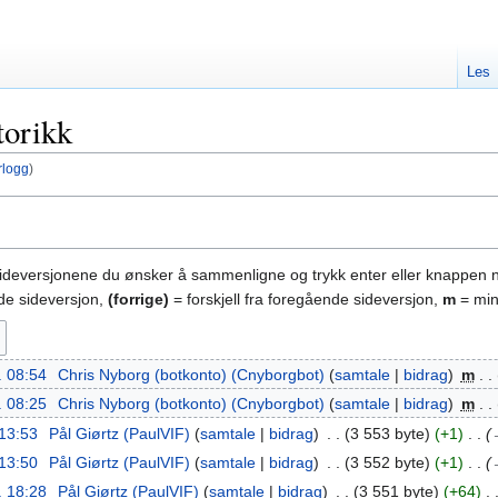
Les
torikk
rlogg
)
sideversjonene du ønsker å sammenligne og trykk enter eller knappen 
nde sideversjon,
(forrige)
= forskjell fra foregående sideversjon,
m
= min
. 08:54
‎
Chris Nyborg (botkonto) (Cnyborgbot)
samtale
bidrag
‎
m
. 08:25
‎
Chris Nyborg (botkonto) (Cnyborgbot)
samtale
bidrag
‎
m
 13:53
‎
Pål Giørtz (PaulVIF)
samtale
bidrag
‎
3 553 byte
+1
‎
 13:50
‎
Pål Giørtz (PaulVIF)
samtale
bidrag
‎
3 552 byte
+1
‎
. 18:28
‎
Pål Giørtz (PaulVIF)
samtale
bidrag
‎
3 551 byte
+64
‎