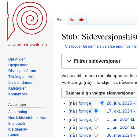
Side
Samtale
Stub: Sideversjonshis
Vis logger for denne siden
(
se endringsfilte
Hopp
Hopp
Om wikien
Filtrer sideversjoner
til
til
Hjelpesider
navigering
søk
Diskusjonsforum
Valg av diff: merk i radioknappene de 
Tilfeldig artikkel
Forklaring:
(nå)
= forskjell fra nåvære
Siste endringer
Kategorier
Kontakt oss
nå
forrige
20. jun. 2025 kl
20.
Avdelinger
jun.
nå
forrige
17. okt. 2024 kl
17.
Allmenning
2025
Norsk historisk leksikon
okt.
nå
forrige
1. jun. 2024 kl.
1.
Bibliografi
2024
jun.
nå
forrige
1. jun. 2024 kl.
Kjeldearkiv
2024
nå
forrige
30. mai 2024 kl
Galleri
30.