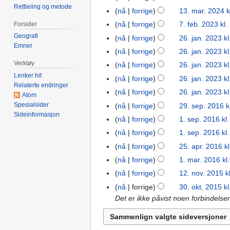
Rettleiing og metode
mai
nå
forrige
13. mar. 2024 k
13.
2024
mar.
nå
forrige
7. feb. 2023 kl.
Forsider
7.
2024
feb.
Geografi
nå
forrige
26. jan. 2023 kl
26.
Emner
2023
jan.
nå
forrige
26. jan. 2023 kl
2023
Verktøy
nå
forrige
26. jan. 2023 kl
Lenker hit
nå
forrige
26. jan. 2023 kl
Relaterte endringer
nå
forrige
26. jan. 2023 kl
Atom
Spesialsider
nå
forrige
29. sep. 2016 k
29.
Sideinformasjon
sep.
nå
forrige
1. sep. 2016 kl
1.
2016
sep.
nå
forrige
1. sep. 2016 kl
2016
I
nå
forrige
25. apr. 2016 k
25.
n
I
apr.
nå
forrige
1. mar. 2016 kl
1.
g
n
2016
mar.
nå
forrige
12. nov. 2015 k
12.
e
g
2016
nov.
nå
forrige
30. okt. 2015 kl
30.
n
e
2015
Det er ikke påvist noen forbindelse
okt.
r
n
2015
e
r
d
e