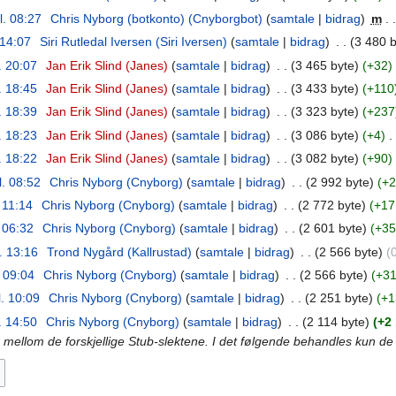
l. 08:27
‎
Chris Nyborg (botkonto) (Cnyborgbot)
samtale
bidrag
‎
m
 14:07
‎
Siri Rutledal Iversen (Siri Iversen)
samtale
bidrag
‎
3 480 b
. 20:07
‎
Jan Erik Slind (Janes)
samtale
bidrag
‎
3 465 byte
+32
‎
. 18:45
‎
Jan Erik Slind (Janes)
samtale
bidrag
‎
3 433 byte
+110
. 18:39
‎
Jan Erik Slind (Janes)
samtale
bidrag
‎
3 323 byte
+237
. 18:23
‎
Jan Erik Slind (Janes)
samtale
bidrag
‎
3 086 byte
+4
‎
. 18:22
‎
Jan Erik Slind (Janes)
samtale
bidrag
‎
3 082 byte
+90
‎
l. 08:52
‎
Chris Nyborg (Cnyborg)
samtale
bidrag
‎
2 992 byte
+2
. 11:14
‎
Chris Nyborg (Cnyborg)
samtale
bidrag
‎
2 772 byte
+17
. 06:32
‎
Chris Nyborg (Cnyborg)
samtale
bidrag
‎
2 601 byte
+35
l. 13:16
‎
Trond Nygård (Kallrustad)
samtale
bidrag
‎
2 566 byte
. 09:04
‎
Chris Nyborg (Cnyborg)
samtale
bidrag
‎
2 566 byte
+3
l. 10:09
‎
Chris Nyborg (Cnyborg)
samtale
bidrag
‎
2 251 byte
+1
. 14:50
‎
Chris Nyborg (Cnyborg)
samtale
bidrag
‎
2 114 byte
+2
r mellom de forskjellige Stub-slektene. I det følgende behandles kun de 