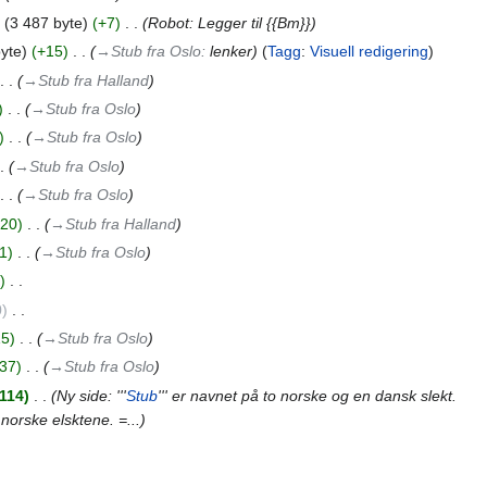
3 487 byte
+7
‎
Robot: Legger til {{Bm}}
yte
+15
‎
→‎Stub fra Oslo
:
lenker
Tagg
:
Visuell redigering
→‎Stub fra Halland
‎
→‎Stub fra Oslo
‎
→‎Stub fra Oslo
→‎Stub fra Oslo
→‎Stub fra Oslo
20
‎
→‎Stub fra Halland
1
‎
→‎Stub fra Oslo
‎
0
‎
15
‎
→‎Stub fra Oslo
37
‎
→‎Stub fra Oslo
 114
‎
Ny side: '''
Stub
''' er navnet på to norske og en dansk slekt.
norske elsktene. =...