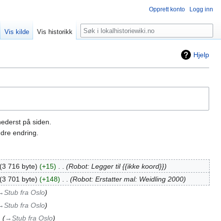
Opprett konto
Logg inn
Søk
Vis kilde
Vis historikk
Hjelp
nederst på siden.
dre endring.
3 716 byte
+15
‎
Robot: Legger til {{ikke koord}}
3 701 byte
+148
‎
Robot: Erstatter mal: Weidling 2000
→‎Stub fra Oslo
→‎Stub fra Oslo
→‎Stub fra Oslo