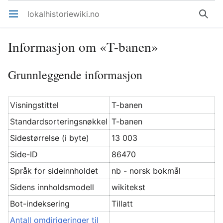
lokalhistoriewiki.no
Åpne hovedmenyen
Søk
Informasjon om «T-banen»
Grunnleggende informasjon
Visningstittel
T-banen
Standardsorteringsnøkkel
T-banen
Sidestørrelse (i byte)
13 003
Side-ID
86470
Språk for sideinnholdet
nb - norsk bokmål
Sidens innholdsmodell
wikitekst
Bot-indeksering
Tillatt
Antall omdirigeringer til