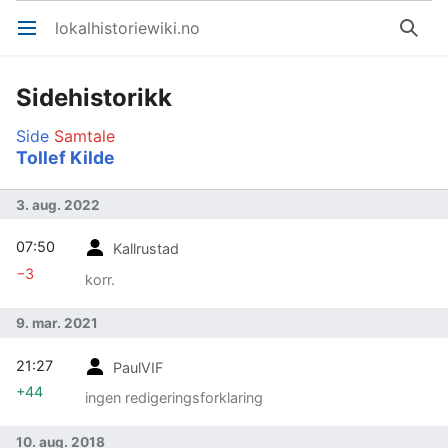
lokalhistoriewiki.no
Åpne hovedmenyen
Søk
Sidehistorikk
Side
Samtale
Tollef Kilde
3. aug. 2022
07:50
Kallrustad
−3
korr.
9. mar. 2021
21:27
PaulVIF
+44
ingen redigeringsforklaring
10. aug. 2018