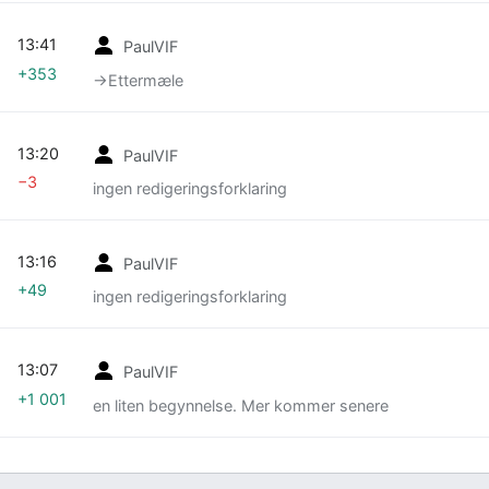
13:41
PaulVIF
+353
→‎Ettermæle
13:20
PaulVIF
−3
ingen redigeringsforklaring
13:16
PaulVIF
+49
ingen redigeringsforklaring
13:07
PaulVIF
+1 001
en liten begynnelse. Mer kommer senere