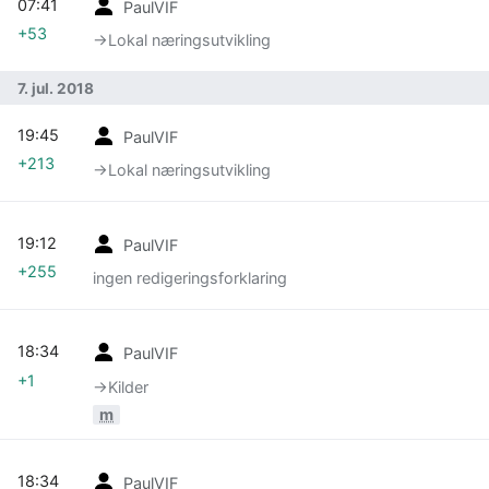
07:41
PaulVIF
+53
→‎Lokal næringsutvikling
7. jul. 2018
19:45
PaulVIF
+213
→‎Lokal næringsutvikling
19:12
PaulVIF
+255
ingen redigeringsforklaring
18:34
PaulVIF
+1
→‎Kilder
m
18:34
PaulVIF