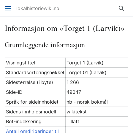
lokalhistoriewiki.no
Åpne hovedmenyen
Søk
Informasjon om «Torget 1 (Larvik)»
Grunnleggende informasjon
Visningstittel
Torget 1 (Larvik)
Standardsorteringsnøkkel
Torget 01 (Larvik)
Sidestørrelse (i byte)
1 266
Side-ID
49047
Språk for sideinnholdet
nb - norsk bokmål
Sidens innholdsmodell
wikitekst
Bot-indeksering
Tillatt
Antall omdirigeringer til