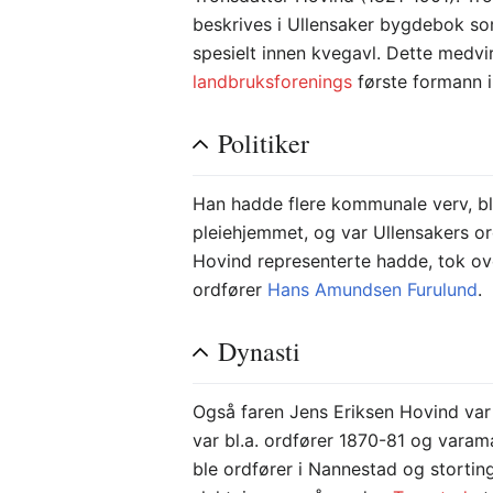
beskrives i Ullensaker bygdebok s
spesielt innen kvegavl. Dette medvir
landbruksforenings
første formann i
Politiker
Han hadde flere kommunale verv, bla
pleiehjemmet, og var Ullensakers or
Hovind representerte hadde, tok o
ordfører
Hans Amundsen Furulund
.
Dynasti
Også faren Jens Eriksen Hovind var s
var bl.a. ordfører 1870-81 og varama
ble ordfører i Nannestad og stort