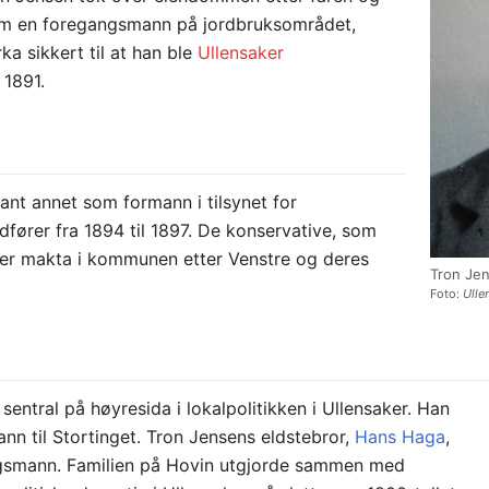
om en foregangsmann på jordbruksområdet,
ka sikkert til at han ble
Ullensaker
 1891.
nt annet som formann i tilsynet for
dfører fra 1894 til 1897. De konservative, som
ver makta i kommunen etter Venstre og deres
Tron Je
Foto:
Ulle
entral på høyresida i lokalpolitikken i Ullensaker. Han
nn til Stortinget. Tron Jensens eldstebror,
Hans Haga
,
ingsmann. Familien på Hovin utgjorde sammen med