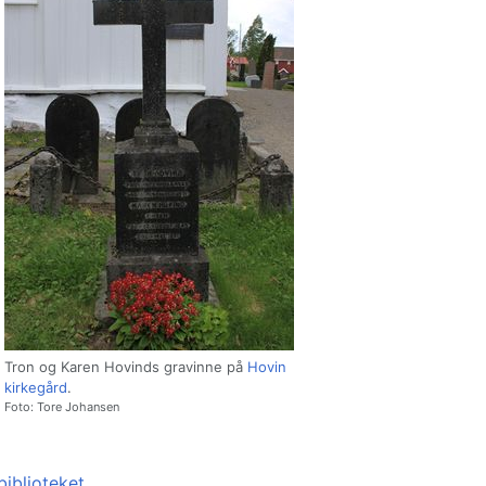
Tron og Karen Hovinds gravinne på
Hovin
kirkegård
.
Foto: Tore Johansen
biblioteket
.