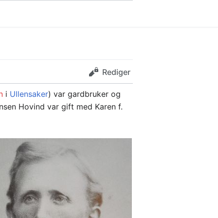
Rediger
n
i
Ullensaker
) var gardbruker og
nsen Hovind var gift med Karen f.