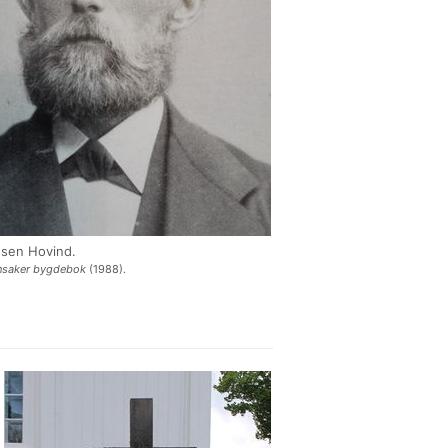
nsen Hovind.
nsaker bygdebok
(1988).