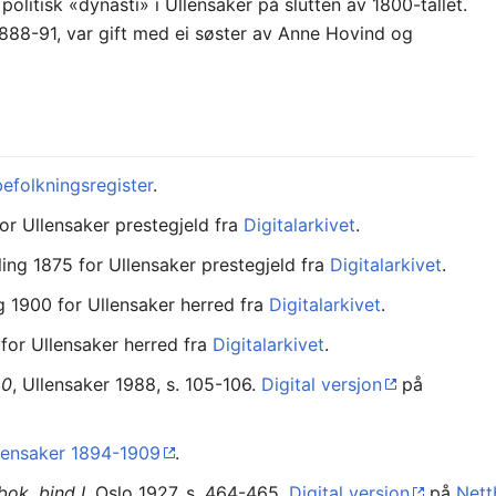
politisk «dynasti» i Ullensaker på slutten av 1800-tallet.
1888-91, var gift med ei søster av Anne Hovind og
befolkningsregister
.
for Ullensaker prestegjeld fra
Digitalarkivet
.
lling 1875 for Ullensaker prestegjeld fra
Digitalarkivet
.
ng 1900 for Ullensaker herred fra
Digitalarkivet
.
 for Ullensaker herred fra
Digitalarkivet
.
40
, Ullensaker 1988, s. 105-106.
Digital versjon
på
llensaker 1894-1909
.
bok, bind I
, Oslo 1927, s. 464-465.
Digital versjon
på
Nett