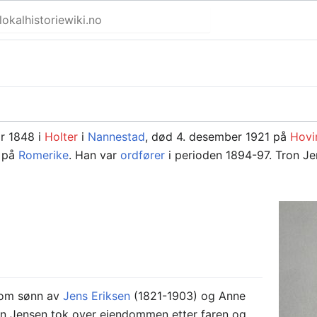
ar 1848 i
Holter
i
Nannestad
, død 4. desember 1921 på
Hovi
e på
Romerike
. Han var
ordfører
i perioden 1894-97. Tron Je
som sønn av
Jens Eriksen
(1821-1903) og Anne
on Jensen tok over eiendommen etter faren og