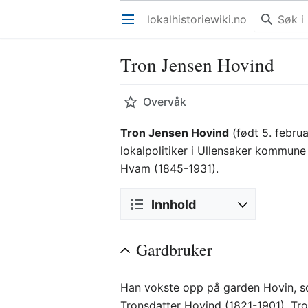
lokalhistoriewiki.no
Åpne hovedmenyen
Tron Jensen Hovind
Overvåk
Tron Jensen Hovind
(født 5. febru
lokalpolitiker i Ullensaker kommun
Hvam (1845-1931).
Innhold
Gardbruker
Han vokste opp på garden Hovin, 
Tronsdatter Hovind (1821-1901). Tr