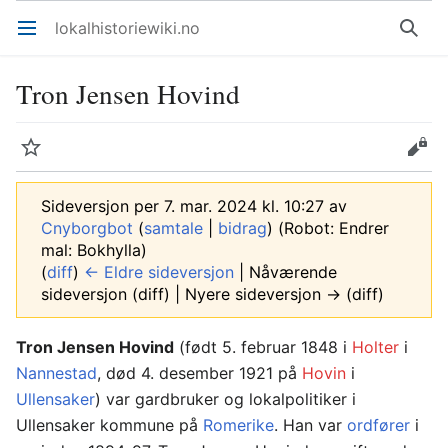
lokalhistoriewiki.no
Åpne hovedmenyen
Søk
Tron Jensen Hovind
Overvåk
Rediger
Sideversjon per 7. mar. 2024 kl. 10:27 av
Cnyborgbot
(
samtale
|
bidrag
)
(Robot: Endrer
mal: Bokhylla)
(
diff
)
← Eldre sideversjon
| Nåværende
sideversjon (diff) | Nyere sideversjon → (diff)
Tron Jensen Hovind
(født 5. februar 1848 i
Holter
i
Nannestad
, død 4. desember 1921 på
Hovin
i
Ullensaker
) var gardbruker og lokalpolitiker i
Ullensaker kommune på
Romerike
. Han var
ordfører
i