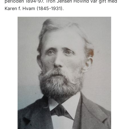
perioden 1894-97. Tron Jensen Hovind var gift med
Karen f. Hvam (1845-1931).