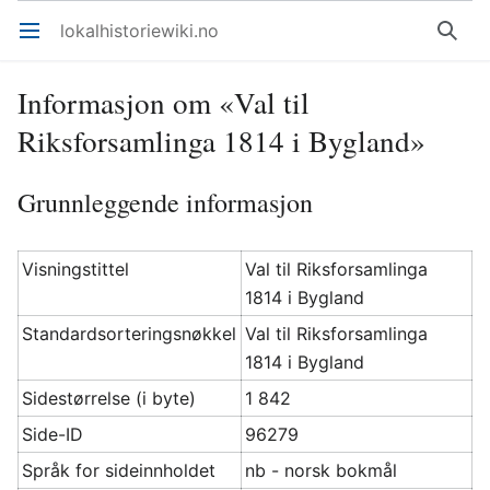
lokalhistoriewiki.no
Åpne hovedmenyen
Søk
Informasjon om «Val til
Riksforsamlinga 1814 i Bygland»
Grunnleggende informasjon
Visningstittel
Val til Riksforsamlinga
1814 i Bygland
Standardsorteringsnøkkel
Val til Riksforsamlinga
1814 i Bygland
Sidestørrelse (i byte)
1 842
Side-ID
96279
Språk for sideinnholdet
nb - norsk bokmål