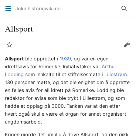
lokalhistoriewiki.no
Åpne hovedmenyen
Søk
Allsport
Overvåk
Rediger
Allsport
ble opprettet i
1939
, og var en egen
idrettsavis for Romerike. Initiativtaker var
Arthur
Lodding
som innkalte til et stiftelsesmøte i
Lillestrøm
.
130 personer møtte, og det ble enighet om å opprette
en felles avis for all idrett på Romerike. Lodding ble
redaktør for avisa som ble trykt i Lillestrøm, og som
hadde et opplag på 3000. Tanken var at den etter
hvert også skulle være et organ for annet organisert
ungdomsarbeid.
Krigen gjorde det umulig å drive Allsport, og den gikk