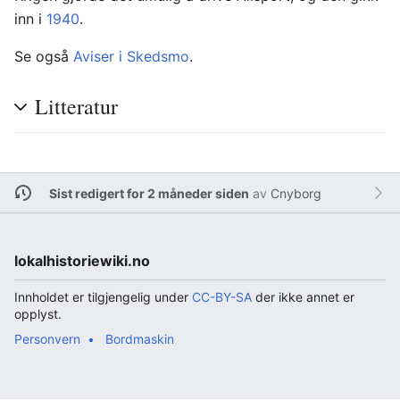
inn i
1940
.
Se også
Aviser i Skedsmo
.
Litteratur
Sist redigert for 2 måneder siden
av
Cnyborg
lokalhistoriewiki.no
Innholdet er tilgjengelig under
CC-BY-SA
der ikke annet er
opplyst.
Personvern
Bordmaskin