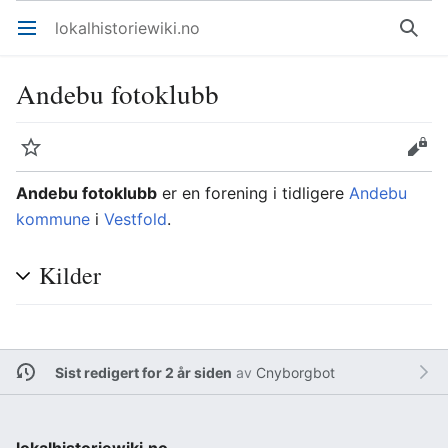
lokalhistoriewiki.no
Åpne hovedmenyen
Søk
Andebu fotoklubb
Overvåk
Rediger
Andebu fotoklubb
er en forening i tidligere
Andebu
kommune
i
Vestfold
.
Kilder
Sist redigert for 2 år siden
av
Cnyborgbot