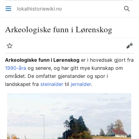
lokalhistoriewiki.no
Åpne hovedmenyen
Søk
Arkeologiske funn i Lørenskog
Overvåk
Rediger
Arkeologiske funn i Lørenskog
er i hovedsak gjort fra
1990-åra
og senere, og har gitt mye kunnskap om
området. De omfatter gjenstander og spor i
landskapet fra
steinalder
til
jernalder
.