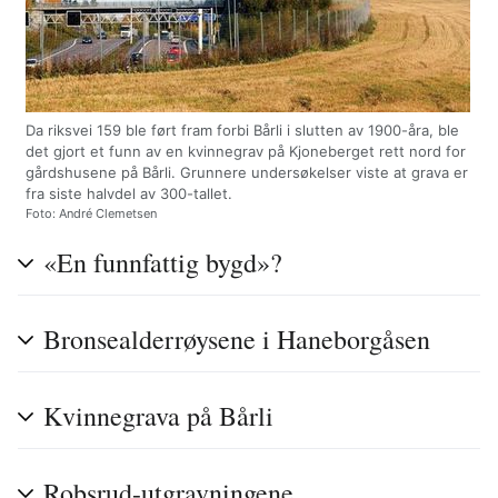
Da riksvei 159 ble ført fram forbi Bårli i slutten av 1900-åra, ble
det gjort et funn av en kvinnegrav på Kjoneberget rett nord for
gårdshusene på Bårli. Grunnere undersøkelser viste at grava er
fra siste halvdel av 300-tallet.
Foto: André Clemetsen
«En funnfattig bygd»?
Bronsealderrøysene i Haneborgåsen
Kvinnegrava på Bårli
Robsrud-utgravningene